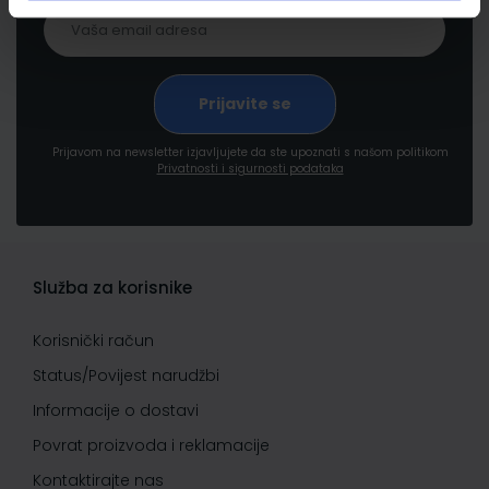
Prijavom na newsletter izjavljujete da ste upoznati s našom politikom
Privatnosti i sigurnosti podataka
Služba za korisnike
Korisnički račun
Status/Povijest narudžbi
Informacije o dostavi
Povrat proizvoda i reklamacije
Kontaktirajte nas