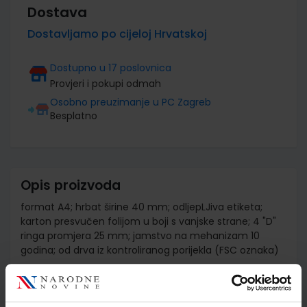
Dostava
Dostavljamo po cijeloj Hrvatskoj
Dostupno u 17 poslovnica
Provjeri i pokupi odmah
Osobno preuzimanje u PC Zagreb
Besplatno
Opis proizvoda
format A4; hrbat širine 40 mm; odljepLJiva etiketa;
karton presvučen folijom u boji s vanjske strane; 4 "D"
ringa promjera 25 mm; jamstvo na mehanizam 10
godina; od drva iz kontroliranog porijekla (FSC oznaka)