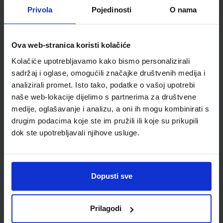
Detalji proizvoda
Privola
Pojedinosti
O nama
Šifra proizvoda
876019
Jedinična mjera
kom
Ova web-stranica koristi kolačiće
Kolačiće upotrebljavamo kako bismo personalizirali
sadržaj i oglase, omogućili značajke društvenih medija i
analizirali promet. Isto tako, podatke o vašoj upotrebi
naše web-lokacije dijelimo s partnerima za društvene
medije, oglašavanje i analizu, a oni ih mogu kombinirati s
drugim podacima koje ste im pružili ili koje su prikupili
dok ste upotrebljavali njihove usluge.
Newsletter prijava
Dopusti sve
Prijavite se kako bi primali informacije o novim
proizvodima i uslugama, akcijama i drugim
pogodnostima
Prilagodi