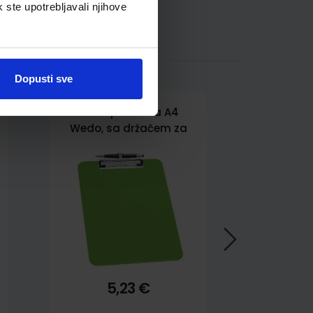
k ste upotrebljavali njihove
Dopusti sve
Ploča podložna A4
Wedo, sa držačem za
olovku, zelena
5,23 €