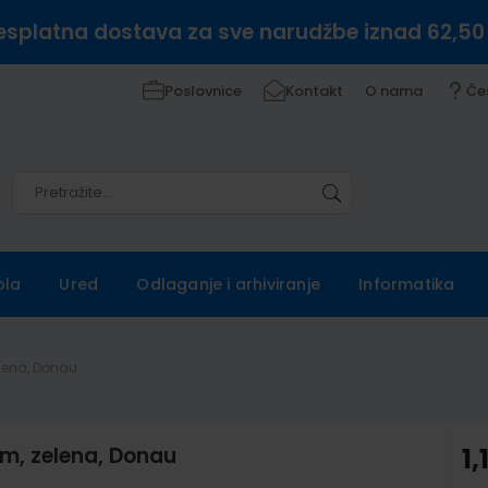
esplatna dostava za sve narudžbe iznad 62,50
Poslovnice
Kontakt
O nama
Če
Pretražite
Pretražite
ola
Ured
Odlaganje i arhiviranje
Informatika
elena, Donau
om, zelena, Donau
1,