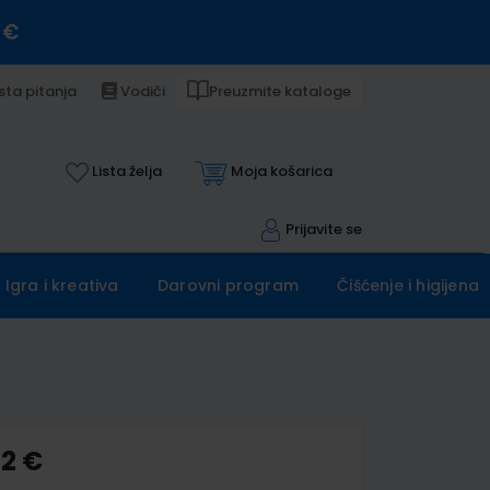
 €
sta pitanja
Vodiči
Preuzmite kataloge
Lista želja
Moja košarica
Prijavite se
Igra i kreativa
Darovni program
Čišćenje i higijena
12 €