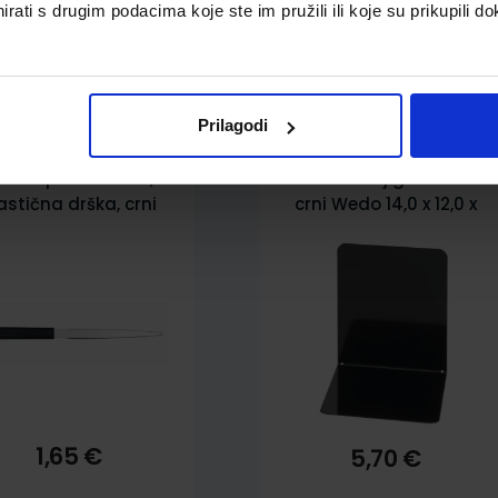
rati s drugim podacima koje ste im pružili ili koje su prikupili do
pili i ovo…
Prilagodi
ož za poštu Wedo,
Držač za knjige metalni
astična drška, crni
crni Wedo 14,0 x 12,0 x
14,0 cm
1,65 €
5,70 €