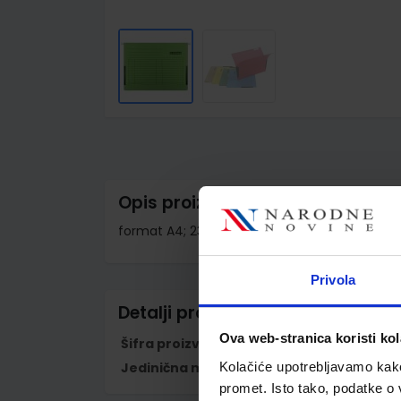
Skip
to
the
beginning
of
the
images
Opis proizvoda
gallery
format A4; 230 gr; metalni nosač; pomični ja
Privola
Detalji proizvoda
Ova web-stranica koristi kol
Šifra proizvoda
971740
Kolačiće upotrebljavamo kako 
Jedinična mjera
kom
promet. Isto tako, podatke o 