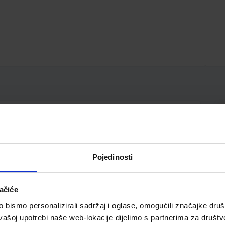
hači; zatvorena platnom sa strane
Pojedinosti
ačiće
bismo personalizirali sadržaj i oglase, omogućili značajke društv
vašoj upotrebi naše web-lokacije dijelimo s partnerima za društv