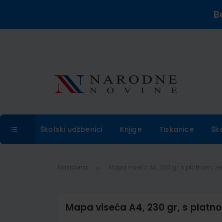
B
Školski udžbenici
Knjige
Tiskanice
Šk
Naslovna
Mapa viseća A4, 230 gr, s platnom, z
Mapa viseća A4, 230 gr, s platn