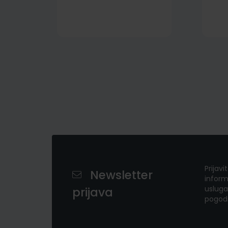
Prijavi
Newsletter
inform
usluga
prijava
pogod