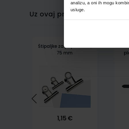
analizu, a oni ih mogu kombini
usluge.
Uz ovaj proizvod kupci su ku
Štipaljke za papir Wedo,
N
75 mm
pl
1,15 €