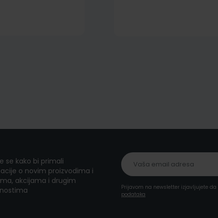
te se kako bi primali
acije o novim proizvodima i
ma, akcijama i drugim
Prijavom na newsletter izjavljujete d
nostima
podataka