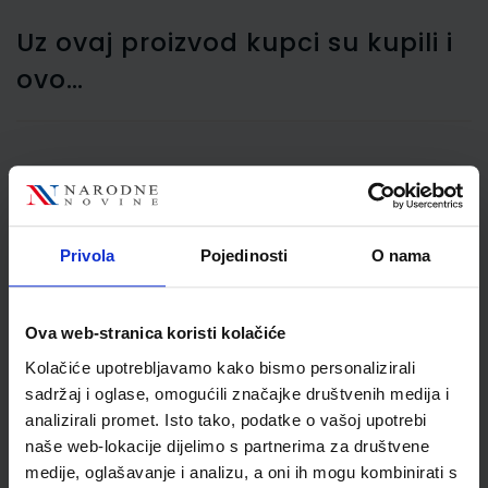
Uz ovaj proizvod kupci su kupili i
ovo…
Tekstmarker Maped,
Classic, 1-5 mm,
narančasti
Privola
Pojedinosti
O nama
Ova web-stranica koristi kolačiće
Kolačiće upotrebljavamo kako bismo personalizirali
sadržaj i oglase, omogućili značajke društvenih medija i
analizirali promet. Isto tako, podatke o vašoj upotrebi
naše web-lokacije dijelimo s partnerima za društvene
0,75 €
medije, oglašavanje i analizu, a oni ih mogu kombinirati s