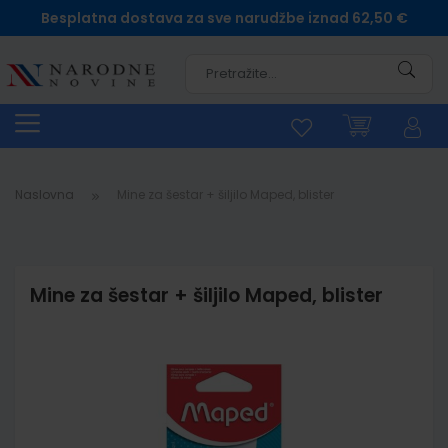
Besplatna dostava za sve narudžbe iznad 62,50 €
Pretra
Naslovna
Mine za šestar + šiljilo Maped, blister
Mine za šestar + šiljilo Maped, blister
Skip
to
the
end
of
the