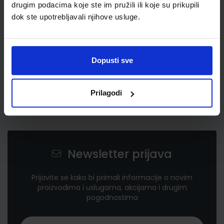
drugim podacima koje ste im pružili ili koje su prikupili
dok ste upotrebljavali njihove usluge.
Dopusti sve
Prilagodi
Newsletter prijava
Prijavite se kako bi primali informacije o novim
proizvodima i uslugama, akcijama i drugim
pogodnostima