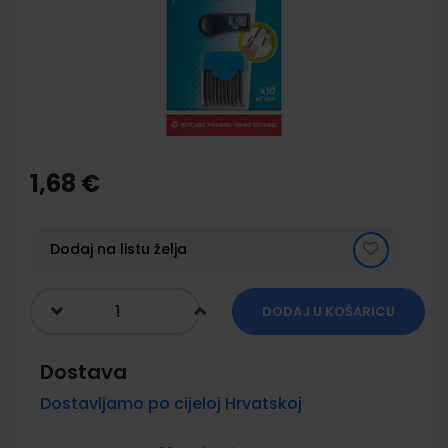
images
gallery
Skip
to
the
1,68 €
beginning
of
the
images
Dodaj na listu želja
gallery
DODAJ U KOŠARICU
Dostava
Dostavljamo po cijeloj Hrvatskoj