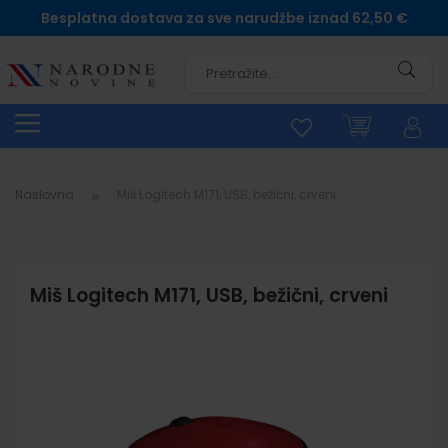
Besplatna dostava za sve narudžbe iznad 62,50 €
Pretra
Naslovna
Miš Logitech M171, USB, bežični, crveni
Miš Logitech M171, USB, bežični, crveni
Skip
to
the
end
of
the