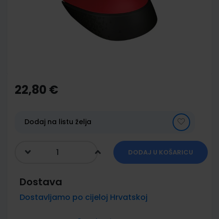
images
gallery
Skip
to
the
22,80 €
beginning
of
the
images
Dodaj na listu želja
gallery
DODAJ U KOŠARICU
Dostava
Dostavljamo po cijeloj Hrvatskoj