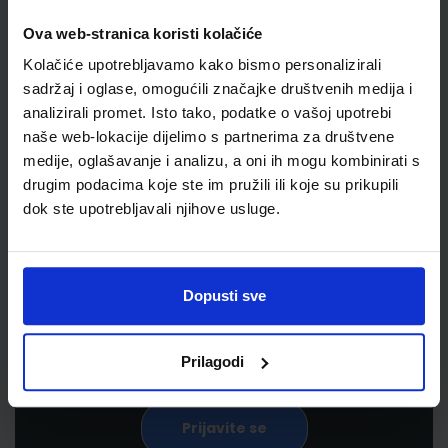
Ova web-stranica koristi kolačiće
Kolačiće upotrebljavamo kako bismo personalizirali
sadržaj i oglase, omogućili značajke društvenih medija i
analizirali promet. Isto tako, podatke o vašoj upotrebi
naše web-lokacije dijelimo s partnerima za društvene
medije, oglašavanje i analizu, a oni ih mogu kombinirati s
drugim podacima koje ste im pružili ili koje su prikupili
Newsletter prijava
dok ste upotrebljavali njihove usluge.
Prijavite se kako bi primali informacije o novim
proizvodima i uslugama, akcijama i drugim
Dopusti sve
pogodnostima
Prilagodi