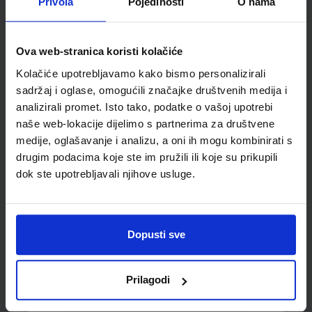
Privola
Pojedinosti
O nama
Šifra proizvoda
051702
Jedinična mjera
kpl
Ova web-stranica koristi kolačiće
Kolačiće upotrebljavamo kako bismo personalizirali
sadržaj i oglase, omogućili značajke društvenih medija i
analizirali promet. Isto tako, podatke o vašoj upotrebi
naše web-lokacije dijelimo s partnerima za društvene
medije, oglašavanje i analizu, a oni ih mogu kombinirati s
drugim podacima koje ste im pružili ili koje su prikupili
dok ste upotrebljavali njihove usluge.
Newsletter prijava
Dopusti sve
Prijavite se kako bi primali informacije o novim
proizvodima i uslugama, akcijama i drugim
pogodnostima
Prilagodi