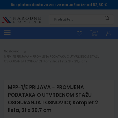
Besplatna dostava za sve narudžbe iznad 62,50 €
Pretra
Naslovna
MPP-1/E PRIJAVA - PROMJENA PODATAKA O UTVRĐENOM STAŽU
OSIGURANJA I OSNOVICI; Komplet 2 lista, 21 x 29,7 cm
MPP-1/E PRIJAVA - PROMJENA
PODATAKA O UTVRĐENOM STAŽU
OSIGURANJA I OSNOVICI; Komplet 2
lista, 21 x 29,7 cm