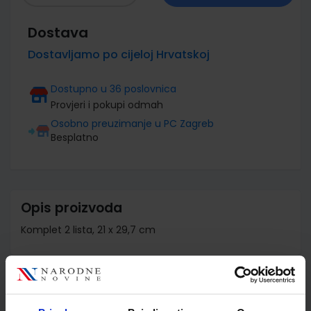
Dostava
Dostavljamo po cijeloj Hrvatskoj
Dostupno u 36 poslovnica
Provjeri i pokupi odmah
Osobno preuzimanje u PC Zagreb
Besplatno
Opis proizvoda
Komplet 2 lista, 21 x 29,7 cm
Detalji proizvoda