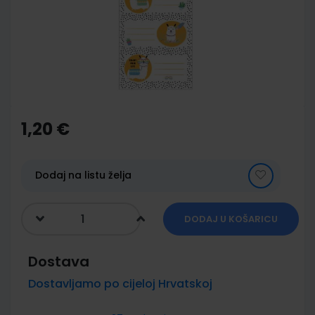
images
gallery
Skip
to
the
1,20 €
beginning
of
the
images
Dodaj na listu želja
gallery
DODAJ U KOŠARICU
Dostava
Dostavljamo po cijeloj Hrvatskoj