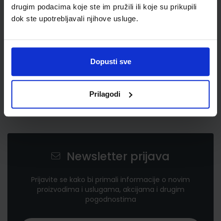
drugim podacima koje ste im pružili ili koje su prikupili
dok ste upotrebljavali njihove usluge.
Dopusti sve
Prilagodi
Newsletter prijava
Prijavite se kako bi primali informacije o novim
proizvodima i uslugama, akcijama i drugim
pogodnostima