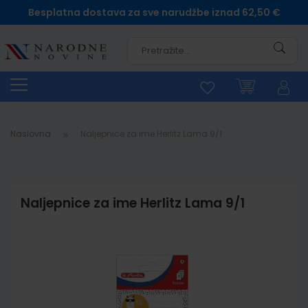
Besplatna dostava za sve narudžbe iznad 62,50 €
Pretra
Naslovna
Naljepnice za ime Herlitz Lama 9/1
Naljepnice za ime Herlitz Lama 9/1
Skip
to
the
end
of
the