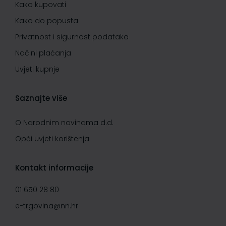
Kako kupovati
Kako do popusta
Privatnost i sigurnost podataka
Načini plaćanja
Uvjeti kupnje
Saznajte više
O Narodnim novinama d.d.
Opći uvjeti korištenja
Kontakt informacije
01 650 28 80
e-trgovina@nn.hr