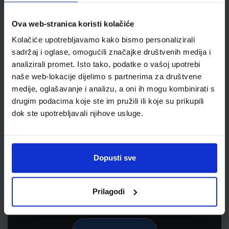
Ova web-stranica koristi kolačiće
Kolačiće upotrebljavamo kako bismo personalizirali
sadržaj i oglase, omogućili značajke društvenih medija i
analizirali promet. Isto tako, podatke o vašoj upotrebi
naše web-lokacije dijelimo s partnerima za društvene
medije, oglašavanje i analizu, a oni ih mogu kombinirati s
drugim podacima koje ste im pružili ili koje su prikupili
dok ste upotrebljavali njihove usluge.
Newsletter prijava
Prijavite se kako bi primali informacije o novim
proizvodima i uslugama, akcijama i drugim
Dopusti sve
pogodnostima
Prilagodi