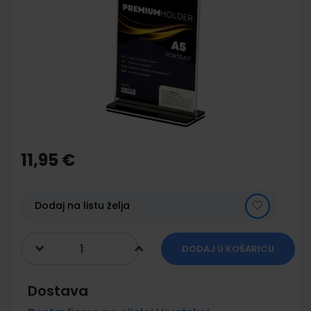
end
of
the
images
gallery
Skip
to
the
11,95 €
beginning
of
the
images
Dodaj na listu želja
gallery
DODAJ U KOŠARICU
Dostava