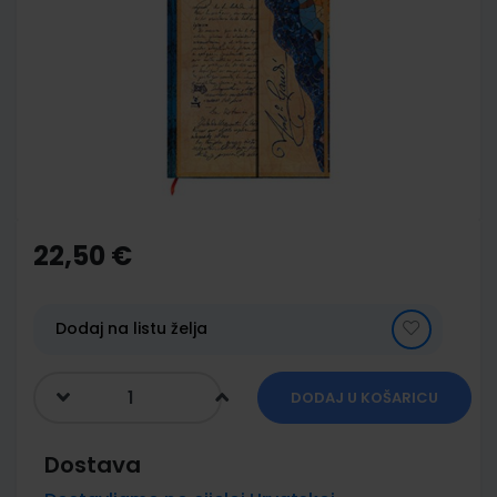
end
of
the
images
gallery
Skip
to
the
22,50 €
beginning
of
the
images
Dodaj na listu želja
gallery
DODAJ U KOŠARICU
Dostava