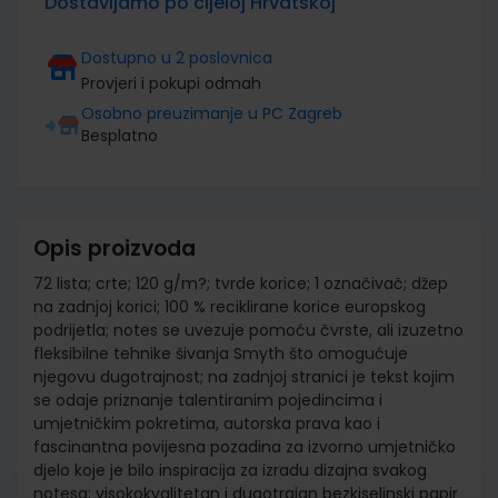
Dostavljamo po cijeloj Hrvatskoj
Dostupno u 2 poslovnica
Provjeri i pokupi odmah
Osobno preuzimanje u PC Zagreb
Besplatno
Opis proizvoda
72 lista; crte; 120 g/m?; tvrde korice; 1 označivač; džep
na zadnjoj korici; 100 % reciklirane korice europskog
podrijetla; notes se uvezuje pomoću čvrste, ali izuzetno
fleksibilne tehnike šivanja Smyth što omogućuje
njegovu dugotrajnost; na zadnjoj stranici je tekst kojim
se odaje priznanje talentiranim pojedincima i
umjetničkim pokretima, autorska prava kao i
fascinantna povijesna pozadina za izvorno umjetničko
djelo koje je bilo inspiracija za izradu dizajna svakog
notesa; visokokvalitetan i dugotrajan bezkiselinski papir