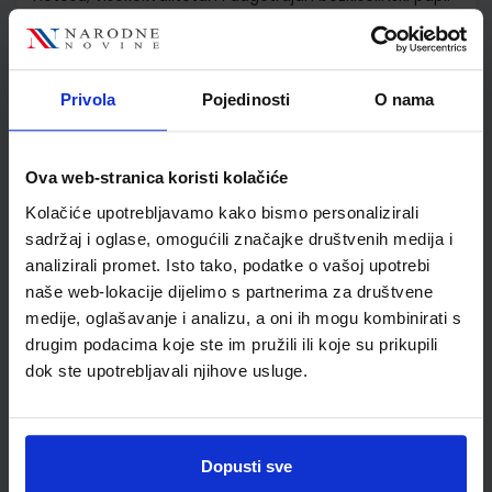
kroz koji ne prolazi tinta; poseban premaz na papiru koji
poboljšava upijanje tinte; FSC certifikat - papir iz
certificiranog održivog šumarstva
Privola
Pojedinosti
O nama
Detalji proizvoda
Ova web-stranica koristi kolačiće
Šifra proizvoda
599748
Kolačiće upotrebljavamo kako bismo personalizirali
Jedinična mjera
kom
sadržaj i oglase, omogućili značajke društvenih medija i
analizirali promet. Isto tako, podatke o vašoj upotrebi
naše web-lokacije dijelimo s partnerima za društvene
medije, oglašavanje i analizu, a oni ih mogu kombinirati s
drugim podacima koje ste im pružili ili koje su prikupili
dok ste upotrebljavali njihove usluge.
Dopusti sve