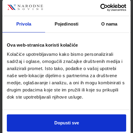
kroz koji ne prolazi tinta; poseban premaz na papiru koji
poboljšava upijanje tinte; FSC certifikat - papir iz
Privola
Pojedinosti
O nama
Detalji proizvoda
Ova web-stranica koristi kolačiće
Šifra proizvoda
599750
Kolačiće upotrebljavamo kako bismo personalizirali
Jedinična mjera
kom
sadržaj i oglase, omogućili značajke društvenih medija i
analizirali promet. Isto tako, podatke o vašoj upotrebi
naše web-lokacije dijelimo s partnerima za društvene
medije, oglašavanje i analizu, a oni ih mogu kombinirati s
drugim podacima koje ste im pružili ili koje su prikupili
dok ste upotrebljavali njihove usluge.
Dopusti sve
Newsletter prijava