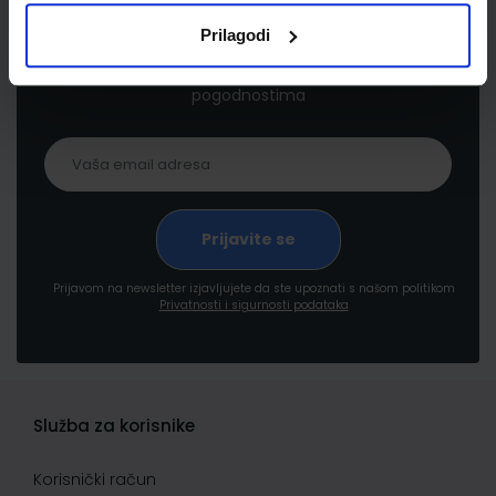
Prilagodi
Prijavite se kako bi primali informacije o novim
proizvodima i uslugama, akcijama i drugim
pogodnostima
Prijavom na newsletter izjavljujete da ste upoznati s našom politikom
Privatnosti i sigurnosti podataka
Služba za korisnike
Korisnički račun