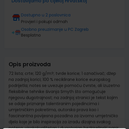
Dostavljamo po cijeloj Hrvatskoj
Dostupno u 2 poslovnica
Provjeri i pokupi odmah
Osobno preuzimanje u PC Zagreb
Besplatno
Opis proizvoda
72 lista; crte; 120 g/m?; tvrde korice; 1 označivač; džep
na zadnjoj korici; 100 % reciklirane korice europskog
podrijetla; notes se uvezuje pomoću čvrste, ali izuzetno
fleksibilne tehnike šivanja Smyth što omogućuje
njegovu dugotrajnost; na zadnjoj stranici je tekst kojim
se odaje priznanje talentiranim pojedincima i
umjetničkim pokretima, autorska prava kao i
fascinantna povijesna pozadina za izvorno umjetničko
djelo koje je bilo inspiracija za izradu dizajna svakog
notesa; visokokvalitetan i dugotrajan bezkiselinski papir