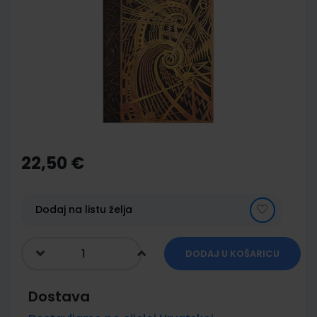
end
of
the
images
gallery
Skip
to
the
22,50 €
beginning
of
the
images
Dodaj na listu želja
gallery
DODAJ U KOŠARICU
Dostava