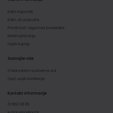
Kako kupovati
Kako do popusta
Privatnost i sigurnost podataka
Načini plaćanja
Uvjeti kupnje
Saznajte više
O Narodnim novinama d.d.
Opći uvjeti korištenja
Kontakt informacije
01 650 28 80
e-trgovina@nn.hr