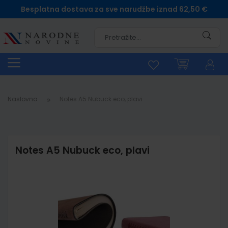
Besplatna dostava za sve narudžbe iznad 62,50 €
Pretra
Naslovna
Notes A5 Nubuck eco, plavi
Notes A5 Nubuck eco, plavi
Skip
to
the
end
of
the