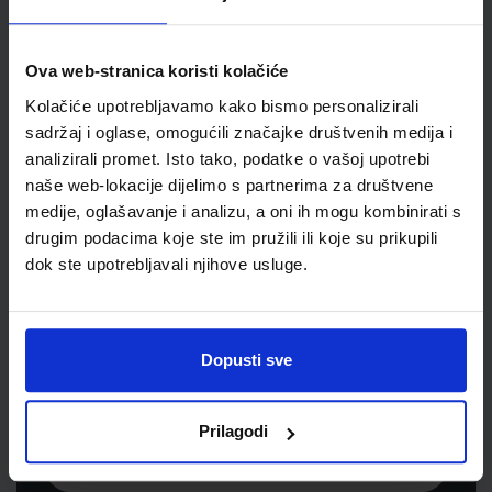
Jedinična mjera
kom
Ova web-stranica koristi kolačiće
Kolačiće upotrebljavamo kako bismo personalizirali
sadržaj i oglase, omogućili značajke društvenih medija i
analizirali promet. Isto tako, podatke o vašoj upotrebi
naše web-lokacije dijelimo s partnerima za društvene
medije, oglašavanje i analizu, a oni ih mogu kombinirati s
drugim podacima koje ste im pružili ili koje su prikupili
dok ste upotrebljavali njihove usluge.
Newsletter prijava
Prijavite se kako bi primali informacije o novim
Dopusti sve
proizvodima i uslugama, akcijama i drugim
pogodnostima
Prilagodi