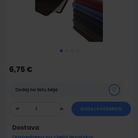
images
gallery
Skip
to
the
6,75 €
beginning
of
the
images
Dodaj na listu želja
gallery
DODAJ U KOŠARICU
Dostava
Dostavljamo po cijeloj Hrvatskoj