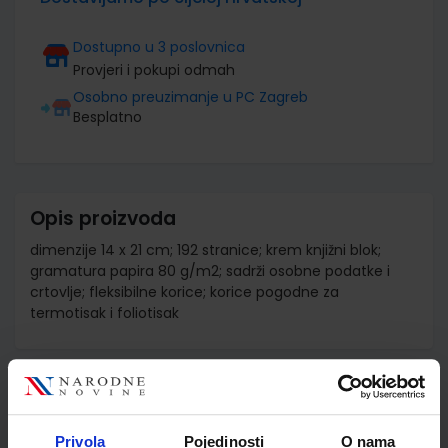
Dostupno u 3 poslovnica
Provjeri i pokupi odmah
Osobno preuzimanje u PC Zagreb
Besplatno
Opis proizvoda
dimenzije 14 x 21 cm; 192 stranice; krem knjižni blok;
gramatura papira 80 g/m2; sadrži osobne podatke i
crtovlje; fleksibilne korice; korice pogodne za
termotisak i foliotisak
Detalji proizvoda
Šifra proizvoda
586034
Privola
Pojedinosti
O nama