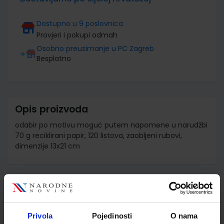
Dostupno u 9 poslovnica
Provjeri i pokupi odmah
Osobno preuzimanje u PC Zagreb
Besplatno
Opis proizvoda
odabir po motivu moguć putem napomene u narudžbi
70 g reciklirani papir, 120 listova, zaobljeni rubovi,
dimenzije 13x21 cm
Detalji proizvoda
Šifra proizvoda
599767
Privola
Pojedinosti
O nama
Jedinična mjera
kom