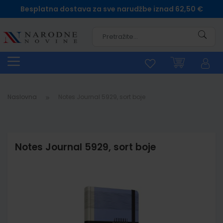
Besplatna dostava za sve narudžbe iznad 62,50 €
Pretra
Naslovna
Notes Journal 5929, sort boje
Notes Journal 5929, sort boje
Skip
to
the
end
of
the