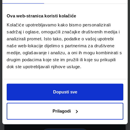
Ova web-stranica koristi kolačiće
Kolačiće upotrebljavamo kako bismo personalizirali
sadržaj i oglase, omogućili značajke društvenih medija i
analizirali promet. Isto tako, podatke o vašoj upotrebi
naše web-lokacije dijelimo s partnerima za društvene
medije, oglašavanje i analizu, a oni ih mogu kombinirati s
drugim podacima koje ste im pružili ili koje su prikupili
dok ste upotrebljavali njihove usluge.
Newsletter prijava
Prijavite se kako bi primali informacije o novim
Dopusti sve
proizvodima i uslugama, akcijama i drugim
pogodnostima
Prilagodi