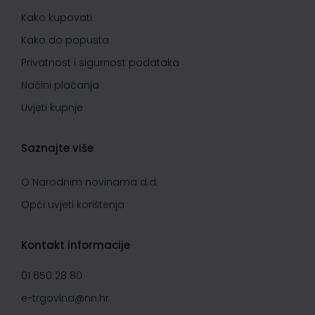
Kako kupovati
Kako do popusta
Privatnost i sigurnost podataka
Načini plaćanja
Uvjeti kupnje
Saznajte više
O Narodnim novinama d.d.
Opći uvjeti korištenja
Kontakt informacije
01 650 28 80
e-trgovina@nn.hr