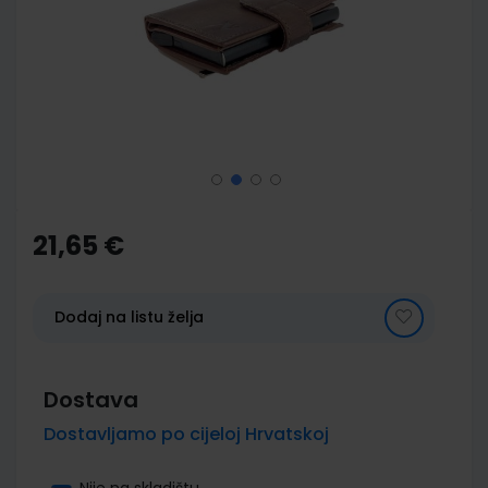
images
gallery
Skip
to
the
21,65 €
beginning
of
the
images
Dodaj na listu želja
gallery
Dostava
Dostavljamo po cijeloj Hrvatskoj
Nije na skladištu