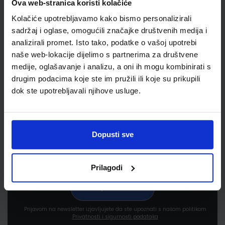
Ova web-stranica koristi kolačiće
Kolačiće upotrebljavamo kako bismo personalizirali
sadržaj i oglase, omogućili značajke društvenih medija i
analizirali promet. Isto tako, podatke o vašoj upotrebi
naše web-lokacije dijelimo s partnerima za društvene
medije, oglašavanje i analizu, a oni ih mogu kombinirati s
Newsletter prijava
drugim podacima koje ste im pružili ili koje su prikupili
dok ste upotrebljavali njihove usluge.
Prijavite se kako bi primali informacije o novim
proizvodima i uslugama, akcijama i drugim
pogodnostima
Dopusti sve
Prilagodi
Prijavom na newsletter izjavljujete da ste upoznati s našom politikom
Privatnosti i sigurnosti podataka