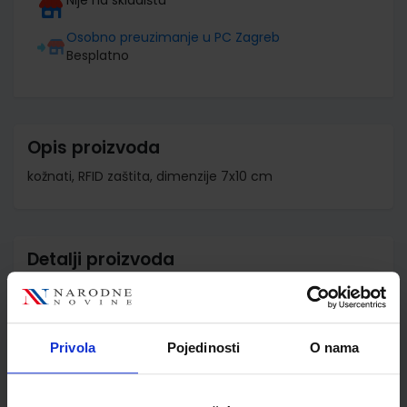
Osobno preuzimanje u PC Zagreb
Besplatno
Opis proizvoda
kožnati, RFID zaštita, dimenzije 7x10 cm
Detalji proizvoda
Šifra proizvoda
591823
Jedinična mjera
kom
Privola
Pojedinosti
O nama