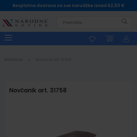
Besplatna dostava za sve narudžbe iznad 62,50 €
Pretra
Naslovna
Novčanik art. 31758
Novčanik art. 31758
Skip
to
the
end
of
the