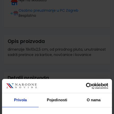
Osobno preuzimanje u PC Zagreb
Besplatno
Opis proizvoda
dimenzije 19x10x2,5 cm, od prirodnog pluta, unutrašnost
sadrži pretince za kartice, novčanice i kovanice
Detalji proizvoda
Šifra proizvoda
591720
Jedinična mjera
kom
Privola
Pojedinosti
O nama