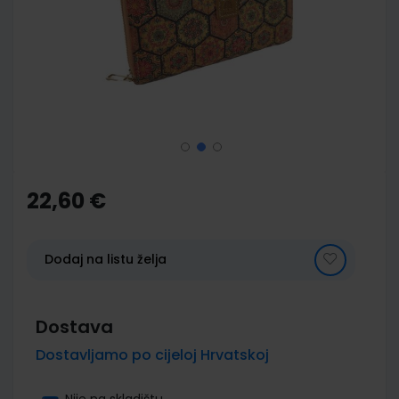
images
gallery
Skip
to
the
22,60 €
beginning
of
the
images
Dodaj na listu želja
gallery
Dostava
Dostavljamo po cijeloj Hrvatskoj
Nije na skladištu