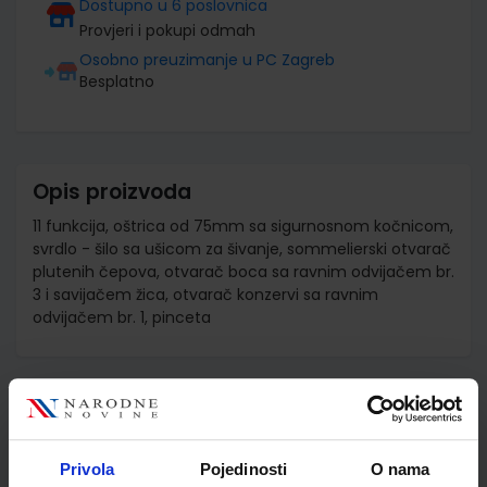
Dostupno u 6 poslovnica
Provjeri i pokupi odmah
Osobno preuzimanje u PC Zagreb
Besplatno
Opis proizvoda
11 funkcija, oštrica od 75mm sa sigurnosnom kočnicom,
svrdlo - šilo sa ušicom za šivanje, sommelierski otvarač
plutenih čepova, otvarač boca sa ravnim odvijačem br.
3 i savijačem žica, otvarač konzervi sa ravnim
odvijačem br. 1, pinceta
Detalji proizvoda
Šifra proizvoda
598048
Privola
Pojedinosti
O nama
Jedinična mjera
kom