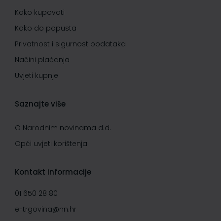
Kako kupovati
Kako do popusta
Privatnost i sigurnost podataka
Načini plaćanja
Uvjeti kupnje
Saznajte više
O Narodnim novinama d.d.
Opći uvjeti korištenja
Kontakt informacije
01 650 28 80
e-trgovina@nn.hr