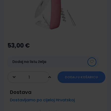
images
gallery
Skip
to
the
53,00 €
beginning
of
the
images
Dodaj na listu želja
gallery
DODAJ U KOŠARICU
Dostava
Dostavljamo po cijeloj Hrvatskoj