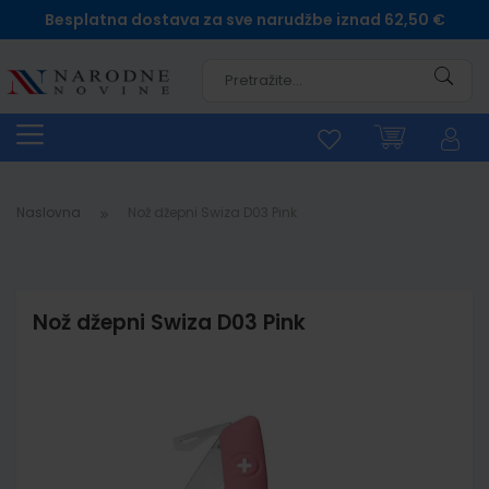
Besplatna dostava za sve narudžbe iznad 62,50 €
Pretra
Naslovna
Nož džepni Swiza D03 Pink
Nož džepni Swiza D03 Pink
Skip
to
the
end
of
the