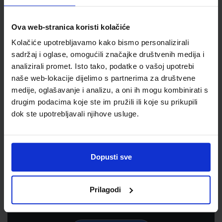
Ova web-stranica koristi kolačiće
Kolačiće upotrebljavamo kako bismo personalizirali
sadržaj i oglase, omogućili značajke društvenih medija i
analizirali promet. Isto tako, podatke o vašoj upotrebi
naše web-lokacije dijelimo s partnerima za društvene
medije, oglašavanje i analizu, a oni ih mogu kombinirati s
drugim podacima koje ste im pružili ili koje su prikupili
dok ste upotrebljavali njihove usluge.
Newsletter prijava
Prijavite se kako bi primali informacije o novim
Dopusti sve
proizvodima i uslugama, akcijama i drugim
pogodnostima
Prilagodi