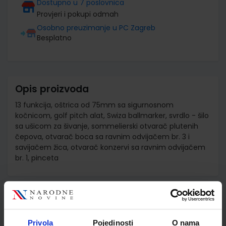
Dostupno u 7 poslovnica
Provjeri i pokupi odmah
Osobno preuzimanje u PC Zagreb
Besplatno
Opis proizvoda
13 funkcija, oštrica od 75mm sa sigurnosnom
kočnicom, golf pitch alat, Swiza ballmarker, svrdlo - šilo
sa ušicom za šivanje, sommelierski otvarač plutenih
čepova, otvarač boca sa ravnim odvijačem br. 3 i
savijačem žica, otvarač konzervi sa ravnim odvijačem
br. 1, pinceta
Detalji proizvoda
Šifra proizvoda
598039
Privola
Pojedinosti
O nama