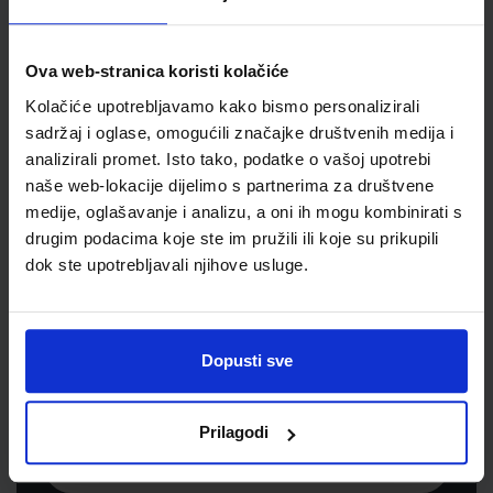
Jedinična mjera
kom
Ova web-stranica koristi kolačiće
Kolačiće upotrebljavamo kako bismo personalizirali
sadržaj i oglase, omogućili značajke društvenih medija i
analizirali promet. Isto tako, podatke o vašoj upotrebi
naše web-lokacije dijelimo s partnerima za društvene
medije, oglašavanje i analizu, a oni ih mogu kombinirati s
drugim podacima koje ste im pružili ili koje su prikupili
dok ste upotrebljavali njihove usluge.
Newsletter prijava
Prijavite se kako bi primali informacije o novim
Dopusti sve
proizvodima i uslugama, akcijama i drugim
pogodnostima
Prilagodi