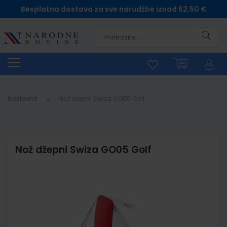
Besplatna dostava za sve narudžbe iznad 62,50 €
Pretra
Naslovna
Nož džepni Swiza GO05 Golf
Nož džepni Swiza GO05 Golf
Skip
to
the
end
of
the