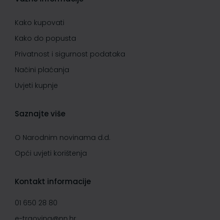
Kako kupovati
Kako do popusta
Privatnost i sigurnost podataka
Načini plaćanja
Uvjeti kupnje
Saznajte više
O Narodnim novinama d.d.
Opći uvjeti korištenja
Kontakt informacije
01 650 28 80
e-trgovina@nn.hr