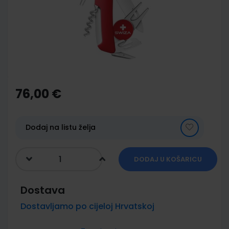
images
gallery
Skip
to
the
76,00 €
beginning
of
the
images
Dodaj na listu želja
gallery
DODAJ U KOŠARICU
Dostava
Dostavljamo po cijeloj Hrvatskoj