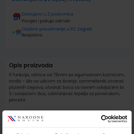
Dostupno u 2 poslovnica
Provjeri i pokupi odmah
Osobno preuzimanje u PC Zagreb
Besplatno
Opis proizvoda
11 funkcija, oštrica od 75mm sa sigurnosnom kočnicom,
svrdlo - šilo sa ušicom za šivanje, sommelierski otvarač
plutenih čepova, otvarač boca sa ravnim odvijačem br.
3 i savijačem žica, odstranjivač krpelja sa povećalom,
pinceta
Detalji proizvoda