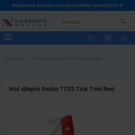
Besplatna dostava za sve narudžbe iznad 62,50 €
Pretra
Naslovna
Nož džepni Swiza TT03 Tick Tool Red
Nož džepni Swiza TT03 Tick Tool Red
Skip
to
the
end
of
the