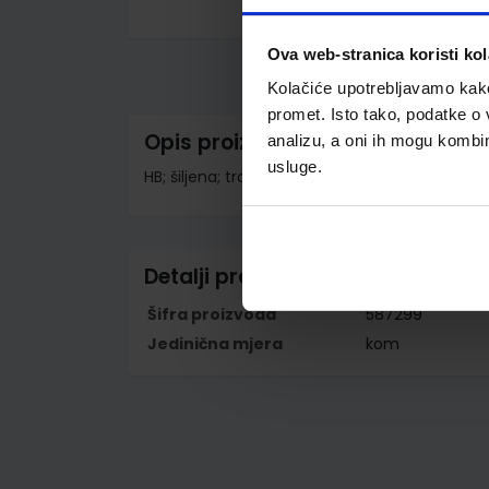
Skip
to
Ova web-stranica koristi kol
the
beginning
Kolačiće upotrebljavamo kako 
of
the
promet. Isto tako, podatke o 
images
Opis proizvoda
analizu, a oni ih mogu kombini
gallery
usluge.
HB; šiljena; trobridna; 6 komada u blisteru
Detalji proizvoda
Šifra proizvoda
587299
Jedinična mjera
kom