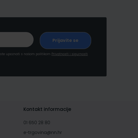
a ste upoznati s našom politikom
Privatnosti i sigurnosti
Kontakt informacije
01 650 28 80
e-trgovina@nn.hr