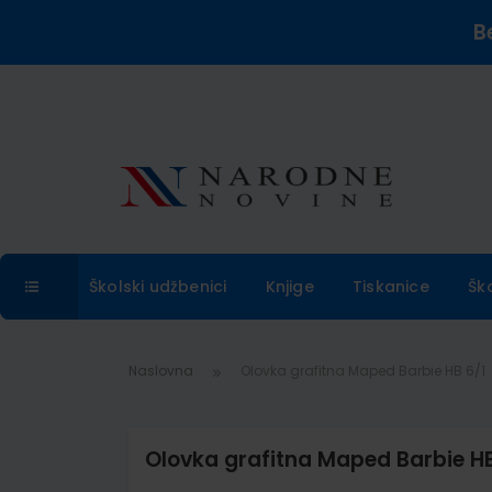
B
Školski udžbenici
Knjige
Tiskanice
Šk
Naslovna
Olovka grafitna Maped Barbie HB 6/1
Olovka grafitna Maped Barbie HB