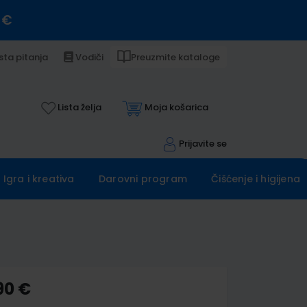
 €
sta pitanja
Vodiči
Preuzmite kataloge
Lista želja
Moja košarica
Prijavite se
Igra i kreativa
Darovni program
Čišćenje i higijena
90 €