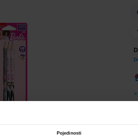
D
D
Pojedinosti