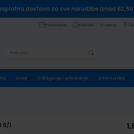
esplatna dostava za sve narudžbe iznad 62,50
Poslovnice
Kontakt
O nama
Če
Pretražite
Pretražite
ola
Ured
Odlaganje i arhiviranje
Informatika
 6/1
1,