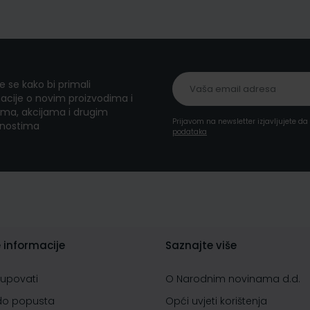
te se kako bi primali
acije o novim proizvodima i
ma, akcijama i drugim
Prijavom na newsletter izjavljujete d
nostima
podataka
 informacije
Saznajte više
kupovati
O Narodnim novinama d.d.
do popusta
Opći uvjeti korištenja