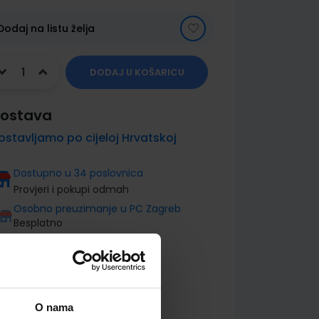
Dodaj na listu želja
DODAJ U KOŠARICU
ostava
ostavljamo po cijeloj Hrvatskoj
Dostupno u 34 poslovnica
Provjeri i pokupi odmah
Osobno preuzimanje u PC Zagreb
Besplatno
O nama