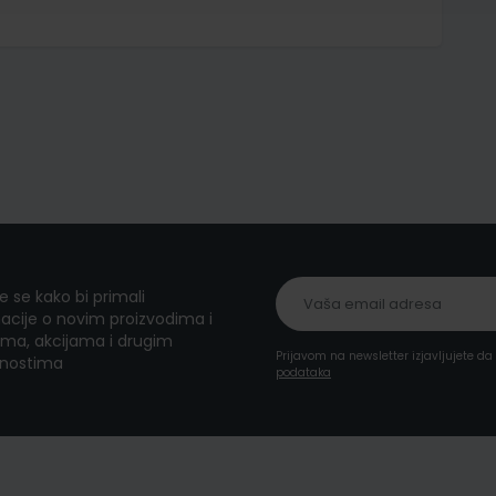
te se kako bi primali
acije o novim proizvodima i
ma, akcijama i drugim
Prijavom na newsletter izjavljujete d
nostima
podataka