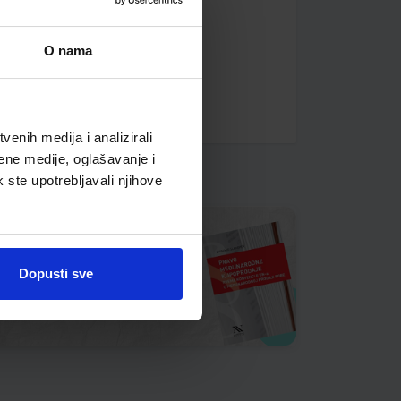
O nama
enih medija i analizirali
ene medije, oglašavanje i
k ste upotrebljavali njihove
Dopusti sve