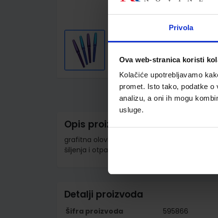
Privola
Ova web-stranica koristi kol
Skip
Kolačiće upotrebljavamo kako 
to
promet. Isto tako, podatke o 
the
beginning
analizu, a oni ih mogu kombini
of
usluge.
the
images
Opis proizvoda
gallery
grafitna olovka za dugotrajnu upotrebu; zamjen
šiljenja i otpada; ergonomski oblik; sort boje: p
Detalji proizvoda
Šifra proizvoda
595866