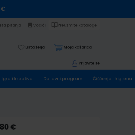
 €
sta pitanja
Vodiči
Preuzmite kataloge
Lista želja
Moja košarica
Prijavite se
Igra i kreativa
Darovni program
Čišćenje i higijena
,80 €