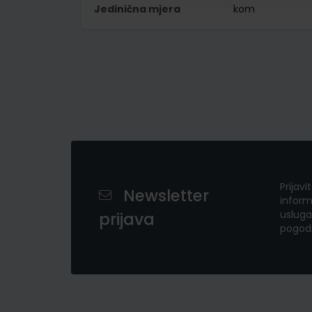
Jedinična mjera
kom
Prijavi
Newsletter
inform
usluga
prijava
pogod