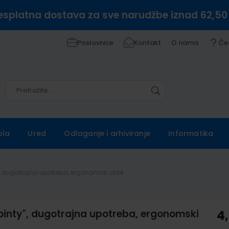
esplatna dostava za sve narudžbe iznad 62,50
Poslovnice
Kontakt
O nama
Če
Pretražite
Pretražite
ola
Ured
Odlaganje i arhiviranje
Informatika
", dugotrajna upotreba, ergonomski oblik
ointy", dugotrajna upotreba, ergonomski
4