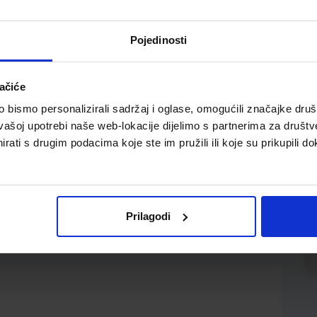
Pojedinosti
ačiće
bismo personalizirali sadržaj i oglase, omogućili značajke društv
vašoj upotrebi naše web-lokacije dijelimo s partnerima za društv
rati s drugim podacima koje ste im pružili ili koje su prikupili do
juje približno 100 običnih grafitnih olovaka; bez
Prilagodi
lava i ljubičasta