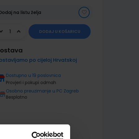
Dodaj na listu želja
DODAJ U KOŠARICU
ostava
ostavljamo po cijeloj Hrvatskoj
Dostupno u 19 poslovnica
Provjeri i pokupi odmah
Osobno preuzimanje u PC Zagreb
Besplatno