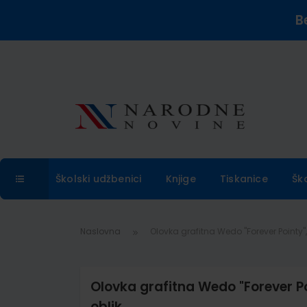
B
Školski udžbenici
Knjige
Tiskanice
Šk
Naslovna
Olovka grafitna Wedo "Forever Pointy
Olovka grafitna Wedo "Forever P
oblik