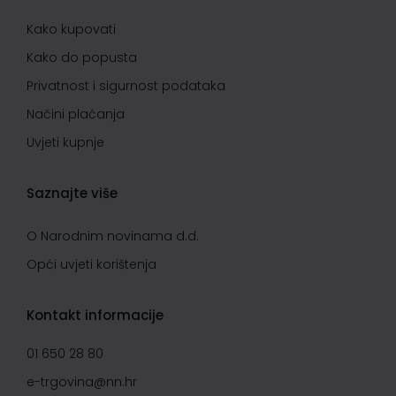
Kako kupovati
Kako do popusta
Privatnost i sigurnost podataka
Načini plaćanja
Uvjeti kupnje
Saznajte više
O Narodnim novinama d.d.
Opći uvjeti korištenja
Kontakt informacije
01 650 28 80
e-trgovina@nn.hr