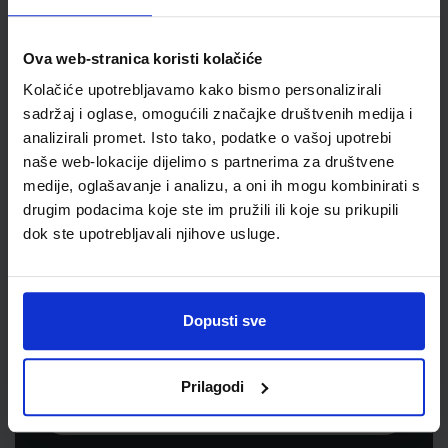
Jedinična mjera
kom
Ova web-stranica koristi kolačiće
Kolačiće upotrebljavamo kako bismo personalizirali
sadržaj i oglase, omogućili značajke društvenih medija i
analizirali promet. Isto tako, podatke o vašoj upotrebi
naše web-lokacije dijelimo s partnerima za društvene
medije, oglašavanje i analizu, a oni ih mogu kombinirati s
drugim podacima koje ste im pružili ili koje su prikupili
dok ste upotrebljavali njihove usluge.
Newsletter prijava
Prijavite se kako bi primali informacije o novim
Dopusti sve
proizvodima i uslugama, akcijama i drugim
pogodnostima
Prilagodi