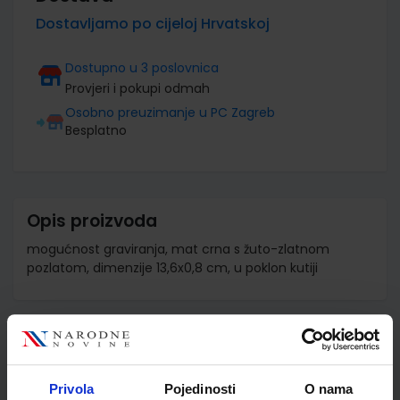
Dostavljamo po cijeloj Hrvatskoj
Dostupno u 3 poslovnica
Provjeri i pokupi odmah
Osobno preuzimanje u PC Zagreb
Besplatno
Opis proizvoda
mogućnost graviranja, mat crna s žuto-zlatnom
pozlatom, dimenzije 13,6x0,8 cm, u poklon kutiji
Detalji proizvoda
Šifra proizvoda
588759
Privola
Pojedinosti
O nama