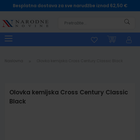
Besplatna dostava za sve narudžbe iznad 62,50 €
Pretra
Naslovna
Olovka kemijska Cross Century Classic Black
Olovka kemijska Cross Century Classic
Black
Skip
to
the
end