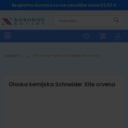
Besplatna dostava za sve narudžbe iznad 62,50 €
Pretra
Naslovna
Olovka kemijska Schneider Xite crvena
Olovka kemijska Schneider Xite crvena
Skip
to
the
end
of
the