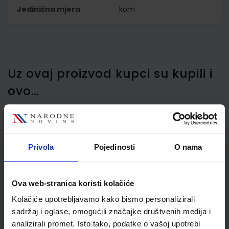
Jedinična mjera
kom
Uz ovaj proizvod kupci su kupili i
ovo…
Privola
Pojedinosti
O nama
Flomaster Schneider
Topwriter 157 0,8 mm,
crni
Ova web-stranica koristi kolačiće
Kolačiće upotrebljavamo kako bismo personalizirali
sadržaj i oglase, omogućili značajke društvenih medija i
analizirali promet. Isto tako, podatke o vašoj upotrebi