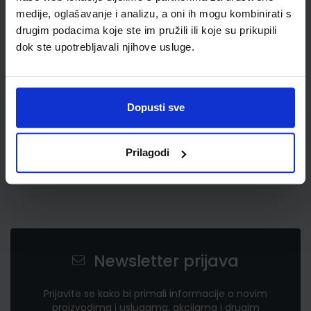
medije, oglašavanje i analizu, a oni ih mogu kombinirati s
drugim podacima koje ste im pružili ili koje su prikupili
11,60 €
dok ste upotrebljavali njihove usluge.
Dopusti sve
Prilagodi
Newsletter prijava
Prijavite se kako bi primali informacije o novim
proizvodima i uslugama, akcijama i drugim