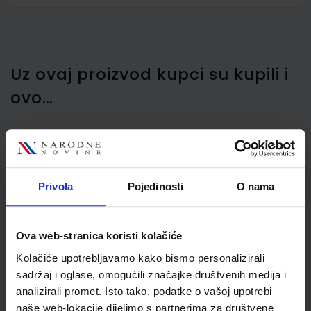
Uz ovaj proizvod kupci su kupili i
ovo…
Organizer stolni Maxi
Privola
Pojedinosti
O nama
Office Maped, plastični,
crni / plavi
Ova web-stranica koristi kolačiće
Kolačiće upotrebljavamo kako bismo personalizirali
sadržaj i oglase, omogućili značajke društvenih medija i
analizirali promet. Isto tako, podatke o vašoj upotrebi
naše web-lokacije dijelimo s partnerima za društvene