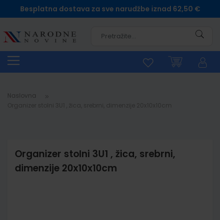
Besplatna dostava za sve narudžbe iznad 62,50 €
Pretra
Naslovna
Organizer stolni 3U1 , žica, srebrni, dimenzije 20x10x10cm
Organizer stolni 3U1 , žica, srebrni,
dimenzije 20x10x10cm
Skip
to
the