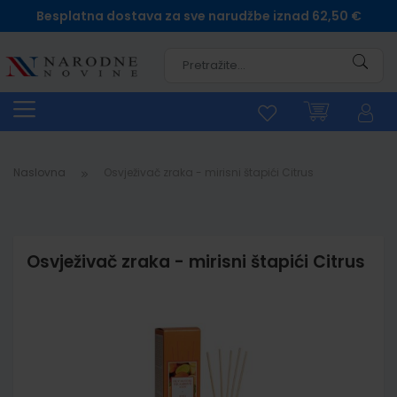
Besplatna dostava za sve narudžbe iznad 62,50 €
Pretra
Naslovna
Osvježivač zraka - mirisni štapići Citrus
Osvježivač zraka - mirisni štapići Citrus
Skip
to
the
end
of
the