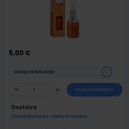
images
gallery
Skip
to
the
5,00 €
beginning
of
the
images
Dodaj na listu želja
gallery
DODAJ U KOŠARICU
Dostava
Dostavljamo po cijeloj Hrvatskoj