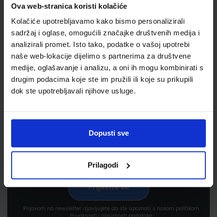
Ova web-stranica koristi kolačiće
Kolačiće upotrebljavamo kako bismo personalizirali
sadržaj i oglase, omogućili značajke društvenih medija i
analizirali promet. Isto tako, podatke o vašoj upotrebi
naše web-lokacije dijelimo s partnerima za društvene
medije, oglašavanje i analizu, a oni ih mogu kombinirati s
Newsletter prijava
drugim podacima koje ste im pružili ili koje su prikupili
dok ste upotrebljavali njihove usluge.
Prijavite se kako bi primali informacije o novim
proizvodima i uslugama, akcijama i drugim
pogodnostima
Dopusti sve
Prilagodi
Prijavom na newsletter izjavljujete da ste upoznati s našom politikom
Privatnosti i sigurnosti podataka