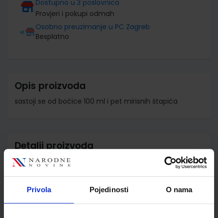
Dostupno u 3 poslovnica
Provjeri i pokupi odmah
Osobno preuzimanje u PC Zagreb
Besplatno
Opis proizvoda
sastoji se od bočice 100 ml i pet mirisnih štapića
Detalji proizvoda
Šifra proizvoda
563339
Jedinična mjera
kom
Privola
Pojedinosti
O nama