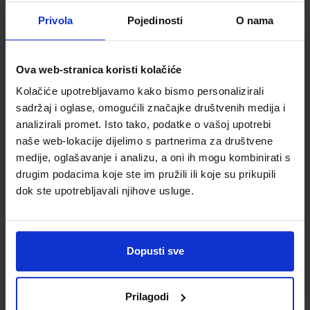
Detalji proizvoda
Privola
Pojedinosti
O nama
Šifra proizvoda
888661
Jedinična mjera
kom
Ova web-stranica koristi kolačiće
Kolačiće upotrebljavamo kako bismo personalizirali
sadržaj i oglase, omogućili značajke društvenih medija i
analizirali promet. Isto tako, podatke o vašoj upotrebi
naše web-lokacije dijelimo s partnerima za društvene
medije, oglašavanje i analizu, a oni ih mogu kombinirati s
drugim podacima koje ste im pružili ili koje su prikupili
dok ste upotrebljavali njihove usluge.
Newsletter prijava
Dopusti sve
Prijavite se kako bi primali informacije o novim
proizvodima i uslugama, akcijama i drugim
Prilagodi
pogodnostima