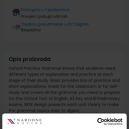
Dostupno u 1 poslovnica
Provjeri i pokupi odmah
Osobno preuzimanje u PC Zagreb
Besplatno
Opis proizvoda
Oxford Practice Grammar knows that students need
different types of explanation and practice at each
stage of their study. Basic provides lots of practice and
short explanations. Great for the classroom or for self-
study and covers all the grammar you need to prepare
for the Oxford Test of English, A2 Key and B1 Preliminary
exams. NEW design presents each unit clearly to make
the grammar topics easy to digest;