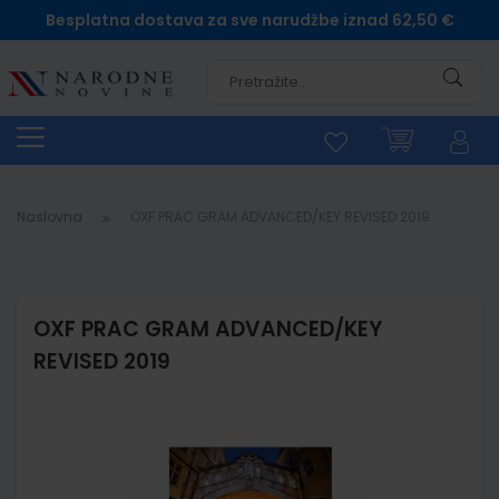
Besplatna dostava za sve narudžbe iznad 62,50 €
Pretra
Naslovna
OXF PRAC GRAM ADVANCED/KEY REVISED 2019
OXF PRAC GRAM ADVANCED/KEY
REVISED 2019
Skip
to
the
end