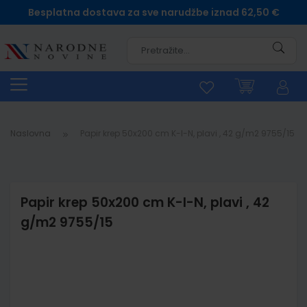
Besplatna dostava za sve narudžbe iznad 62,50 €
Pretra
Naslovna
Papir krep 50x200 cm K-I-N, plavi , 42 g/m2 9755/15
Papir krep 50x200 cm K-I-N, plavi , 42
g/m2 9755/15
Skip
to
the
end