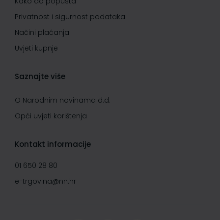
Kako do popusta
Privatnost i sigurnost podataka
Načini plaćanja
Uvjeti kupnje
Saznajte više
O Narodnim novinama d.d.
Opći uvjeti korištenja
Kontakt informacije
01 650 28 80
e-trgovina@nn.hr