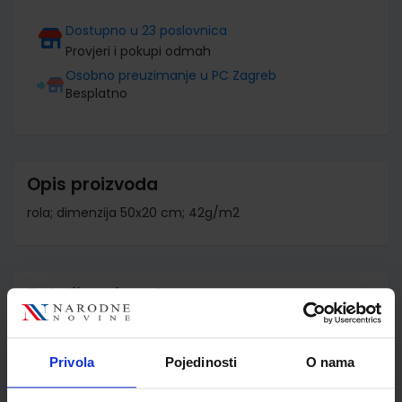
Dostupno u 23 poslovnica
Provjeri i pokupi odmah
Osobno preuzimanje u PC Zagreb
Besplatno
Opis proizvoda
rola; dimenzija 50x20 cm; 42g/m2
Detalji proizvoda
Šifra proizvoda
586890
Jedinična mjera
kom
Privola
Pojedinosti
O nama