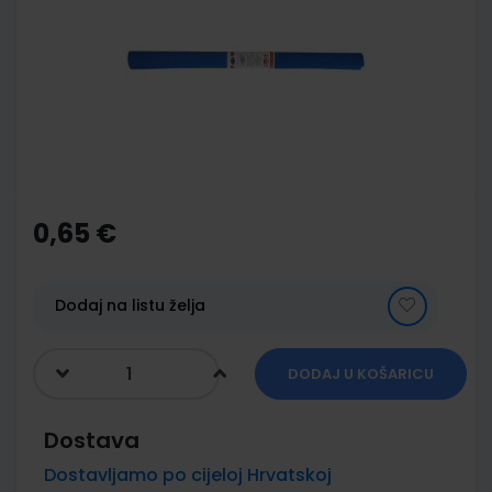
of
the
images
gallery
Skip
to
the
0,65 €
beginning
of
the
images
Dodaj na listu želja
gallery
DODAJ U KOŠARICU
Dostava
Dostavljamo po cijeloj Hrvatskoj