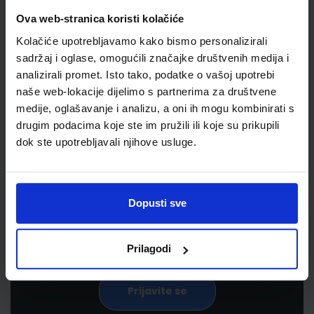
Ova web-stranica koristi kolačiće
Kolačiće upotrebljavamo kako bismo personalizirali
sadržaj i oglase, omogućili značajke društvenih medija i
analizirali promet. Isto tako, podatke o vašoj upotrebi
naše web-lokacije dijelimo s partnerima za društvene
medije, oglašavanje i analizu, a oni ih mogu kombinirati s
drugim podacima koje ste im pružili ili koje su prikupili
Newsletter prijava
dok ste upotrebljavali njihove usluge.
Prijavite se kako bi primali informacije o novim
proizvodima i uslugama, akcijama i drugim
pogodnostima
Dopusti sve
Prilagodi