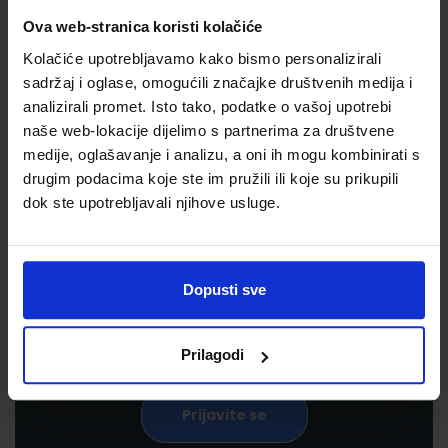
Ova web-stranica koristi kolačiće
Kolačiće upotrebljavamo kako bismo personalizirali
sadržaj i oglase, omogućili značajke društvenih medija i
analizirali promet. Isto tako, podatke o vašoj upotrebi
naše web-lokacije dijelimo s partnerima za društvene
medije, oglašavanje i analizu, a oni ih mogu kombinirati s
drugim podacima koje ste im pružili ili koje su prikupili
Newsletter prijava
dok ste upotrebljavali njihove usluge.
Prijavite se kako bi primali informacije o novim
proizvodima i uslugama, akcijama i drugim
pogodnostima
Dopusti sve
Prilagodi