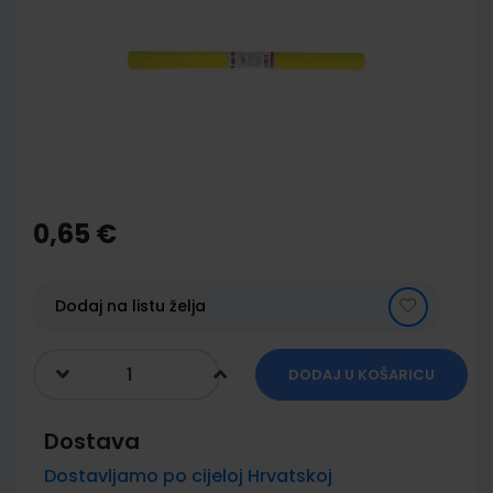
of
the
images
gallery
Skip
to
the
0,65 €
beginning
of
the
images
Dodaj na listu želja
gallery
DODAJ U KOŠARICU
Dostava
Dostavljamo po cijeloj Hrvatskoj