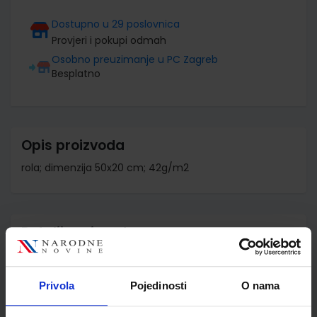
Dostupno u 29 poslovnica
Provjeri i pokupi odmah
Osobno preuzimanje u PC Zagreb
Besplatno
Opis proizvoda
rola; dimenzija 50x20 cm; 42g/m2
Detalji proizvoda
Šifra proizvoda
586887
Jedinična mjera
kom
Privola
Pojedinosti
O nama