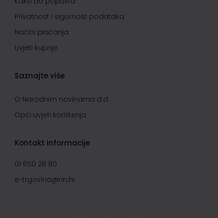
Kako do popusta
Privatnost i sigurnost podataka
Načini plaćanja
Uvjeti kupnje
Saznajte više
O Narodnim novinama d.d.
Opći uvjeti korištenja
Kontakt informacije
01 650 28 80
e-trgovina@nn.hr