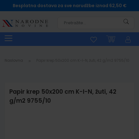
Besplatna dostava za sve narudžbe iznad 62,50 €
Pretra
Naslovna
Papir krep 50x200 cm K-I-N, žuti, 42 g/m2 9755/10
Papir krep 50x200 cm K-I-N, žuti, 42
g/m2 9755/10
Skip
to
the
end