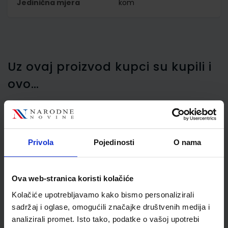
Jedinična mjera
kom
Uz ovaj proizvod kupci su kupili i
ovo…
Boca za vodu Maped
Privola
Pojedinosti
O nama
Origin 580 ml, plava
Ova web-stranica koristi kolačiće
Kolačiće upotrebljavamo kako bismo personalizirali
sadržaj i oglase, omogućili značajke društvenih medija i
analizirali promet. Isto tako, podatke o vašoj upotrebi