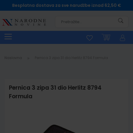
Besplatna dostava za sve narudžbe iznad 62,50 €
Pretra
Naslovna
Pernica 3 zipa 31 dio Herlitz 8794 Formula
Pernica 3 zipa 31 dio Herlitz 8794
Formula
Skip
to
the
end