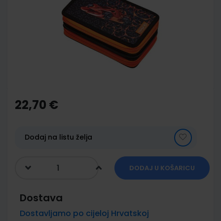
of
the
images
gallery
Skip
to
the
22,70 €
beginning
of
the
images
Dodaj na listu želja
gallery
DODAJ U KOŠARICU
Dostava
Dostavljamo po cijeloj Hrvatskoj