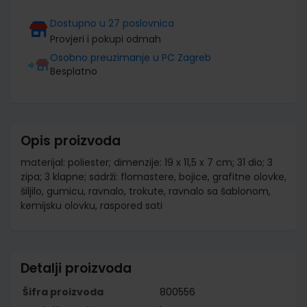
Dostupno u 27 poslovnica
Provjeri i pokupi odmah
Osobno preuzimanje u PC Zagreb
Besplatno
Opis proizvoda
materijal: poliester; dimenzije: 19 x 11,5 x 7 cm; 31 dio; 3
zipa; 3 klapne; sadrži: flomastere, bojice, grafitne olovke,
šiljilo, gumicu, ravnalo, trokute, ravnalo sa šablonom,
kemijsku olovku, raspored sati
Detalji proizvoda
Šifra proizvoda
800556