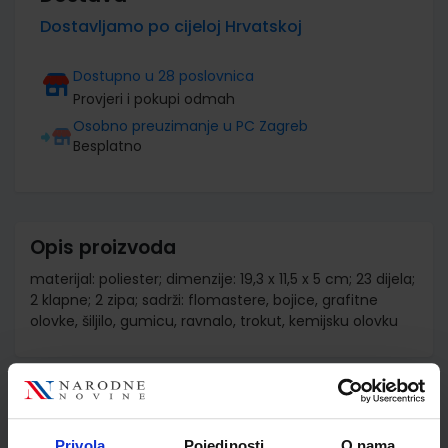
Dostavljamo po cijeloj Hrvatskoj
Dostupno u 28 poslovnica
Provjeri i pokupi odmah
Osobno preuzimanje u PC Zagreb
Besplatno
Opis proizvoda
materijal: poliester; dimenzije: 19,3 x 11,5 x 5 cm; 23 dijela;
2 klapne; 2 zipa; sadrži: flomastere, bojice, grafitne
olovke, šiljilo, gumicu, ravnalo, trokut, kemijsku olovku
Detalji proizvoda
Šifra proizvoda
589865
Privola
Pojedinosti
O nama