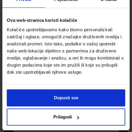
Jedinična mjera
kom
Ova web-stranica koristi kolačiće
Kolačiće upotrebljavamo kako bismo personalizirali
sadržaj i oglase, omogućili značajke društvenih medija i
analizirali promet. Isto tako, podatke o vašoj upotrebi
naše web-lokacije dijelimo s partnerima za društvene
medije, oglašavanje i analizu, a oni ih mogu kombinirati s
drugim podacima koje ste im pružili ili koje su prikupili
dok ste upotrebljavali njihove usluge.
Newsletter prijava
Prijavite se kako bi primali informacije o novim
Dopusti sve
proizvodima i uslugama, akcijama i drugim
pogodnostima
Prilagodi