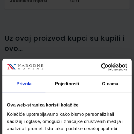
Jedinična mjera
kom
Uz ovaj proizvod kupci su kupili i
ovo…
Bojice drvene Spree, 12/1 u
Privola
Pojedinosti
O nama
metalnoj kutiji
Ova web-stranica koristi kolačiće
Kolačiće upotrebljavamo kako bismo personalizirali
sadržaj i oglase, omogućili značajke društvenih medija i
analizirali promet. Isto tako, podatke o vašoj upotrebi