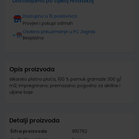
Dostavljamo po cijeloj Hrvatskoj
Dostupno u 15 poslovnica
Provjeri i pokupi odmah
Osobno preuzimanje u PC Zagreb
Besplatno
Opis proizvoda
slikarsko platno ploča, 100 % pamuk gramaže 300 g/
m2; impregnirano; premazano; pogodno za akrilne i
uljane boje
Detalji proizvoda
Šifra proizvoda
810762