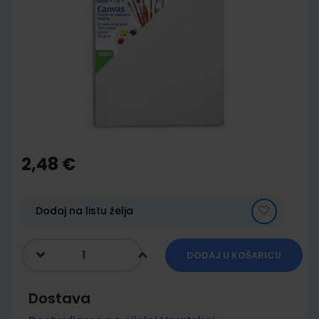
end
of
the
images
gallery
Skip
to
the
2,48 €
beginning
of
the
images
Dodaj na listu želja
gallery
DODAJ U KOŠARICU
Dostava