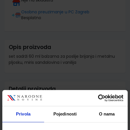
Osobno preuzimanje u PC Zagreb
Besplatno
Opis proizvoda
set sadrži 60 ml balzama za poslije brijanja i metalnu
pljosku, miris sandalovina i vanilija
Detalji proizvoda
Šifra proizvoda
598189
Jedinična mjera
kom
Privola
Pojedinosti
O nama