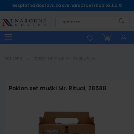
Besplatna dostava za sve narudžbe iznad 62,50 €
Pretra
Naslovna
Poklon set muški Mr. Ritual, 28588
Poklon set muški Mr. Ritual, 28588
Skip
to
the
end
of
the