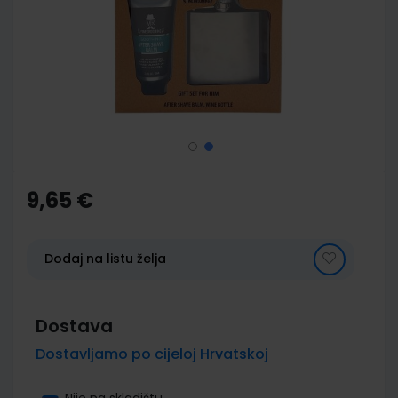
images
gallery
Skip
to
the
9,65 €
beginning
of
the
images
Dodaj na listu želja
gallery
Dostava
Dostavljamo po cijeloj Hrvatskoj
Nije na skladištu