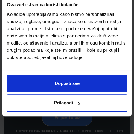
Ova web-stranica koristi kolačiće
Kolačiće upotrebljavamo kako bismo personalizirali
sadržaj i oglase, omogućili značajke društvenih medija i
analizirali promet. Isto tako, podatke o vašoj upotrebi
naše web-lokacije dijelimo s partnerima za društvene
medije, oglašavanje i analizu, a oni ih mogu kombinirati s
drugim podacima koje ste im pružili ili koje su prikupili
Newsletter prijava
dok ste upotrebljavali njihove usluge.
Prijavite se kako bi primali informacije o novim
proizvodima i uslugama, akcijama i drugim
pogodnostima
Dopusti sve
Prilagodi
Prijavom na newsletter izjavljujete da ste upoznati s našom politikom