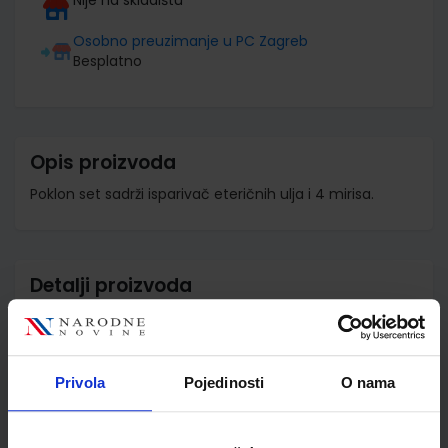
Osobno preuzimanje u PC Zagreb
Besplatno
Opis proizvoda
Poklon set sadrži isparivač eteričnih ulja i 4 mirisa.
Detalji proizvoda
Šifra proizvoda
598373
Jedinična mjera
set
Privola
Pojedinosti
O nama