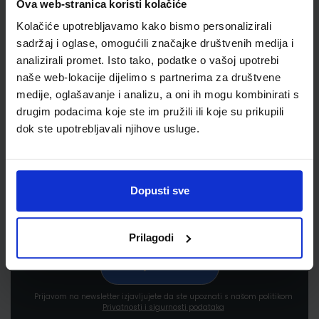
Ova web-stranica koristi kolačiće
Kolačiće upotrebljavamo kako bismo personalizirali
sadržaj i oglase, omogućili značajke društvenih medija i
analizirali promet. Isto tako, podatke o vašoj upotrebi
naše web-lokacije dijelimo s partnerima za društvene
medije, oglašavanje i analizu, a oni ih mogu kombinirati s
Newsletter prijava
drugim podacima koje ste im pružili ili koje su prikupili
dok ste upotrebljavali njihove usluge.
Prijavite se kako bi primali informacije o novim
proizvodima i uslugama, akcijama i drugim
pogodnostima
Dopusti sve
Prilagodi
Prijavom na newsletter izjavljujete da ste upoznati s našom politikom
Privatnosti i sigurnosti podataka