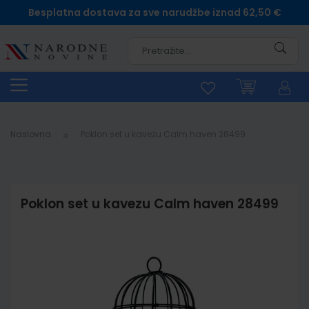
Besplatna dostava za sve narudžbe iznad 62,50 €
Pretra
Naslovna
Poklon set u kavezu Calm haven 28499
Poklon set u kavezu Calm haven 28499
Skip
to
the
end
of
the