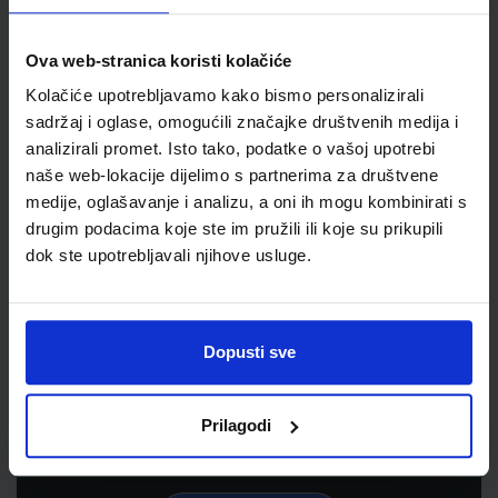
Ova web-stranica koristi kolačiće
Kolačiće upotrebljavamo kako bismo personalizirali
sadržaj i oglase, omogućili značajke društvenih medija i
analizirali promet. Isto tako, podatke o vašoj upotrebi
naše web-lokacije dijelimo s partnerima za društvene
medije, oglašavanje i analizu, a oni ih mogu kombinirati s
drugim podacima koje ste im pružili ili koje su prikupili
dok ste upotrebljavali njihove usluge.
Newsletter prijava
Prijavite se kako bi primali informacije o novim
Dopusti sve
proizvodima i uslugama, akcijama i drugim
pogodnostima
Prilagodi