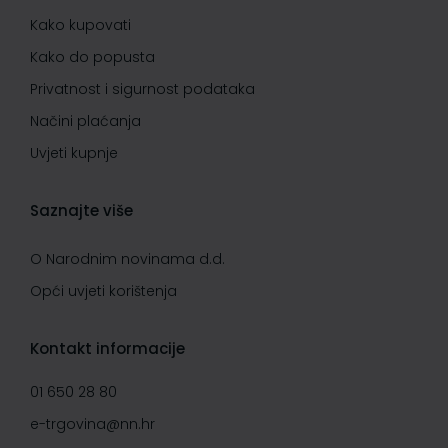
Kako kupovati
Kako do popusta
Privatnost i sigurnost podataka
Načini plaćanja
Uvjeti kupnje
Saznajte više
O Narodnim novinama d.d.
Opći uvjeti korištenja
Kontakt informacije
01 650 28 80
e-trgovina@nn.hr