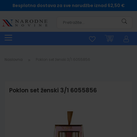
Besplatna dostava za sve narudžbe iznad 62,50 €
Pretra
Naslovna
Poklon set ženski 3/1 6055856
Poklon set ženski 3/1 6055856
Skip
to
the
end
of
the