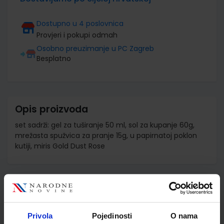
Dostupno u 4 poslovnica
Provjeri i pokupi odmah
Osobno preuzimanje u PC Zagreb
Besplatno
Opis proizvoda
set sadrži: gel za tuširanje 50 ml, sol za kupanje 60g,
mrežasta spužvica za pranje 15g, u papirnatoj poklon
kutiji, miris Gold Dust Rose
Detalji proizvoda
Šifra proizvoda
586362
Privola
Pojedinosti
O nama
Jedinična mjera
set