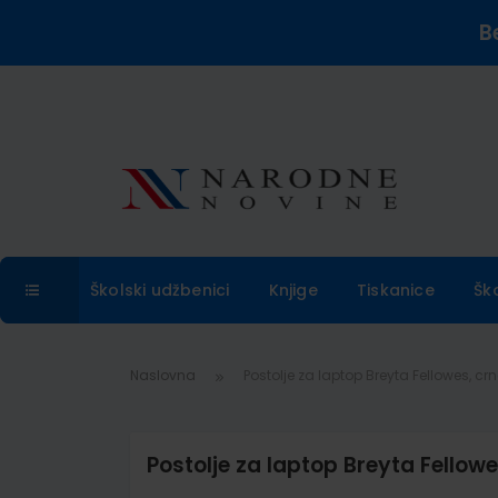
B
Školski udžbenici
Knjige
Tiskanice
Šk
Naslovna
Postolje za laptop Breyta Fellowes, cr
Postolje za laptop Breyta Fellowe