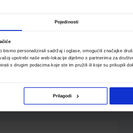
Pojedinosti
ačiće
bismo personalizirali sadržaj i oglase, omogućili značajke društv
vašoj upotrebi naše web-lokacije dijelimo s partnerima za društv
rati s drugim podacima koje ste im pružili ili koje su prikupili do
uzetno je prijenosno rješenje; preklopljen je potpuno
jedan od 12 položaja visine koji osiguravaju visoku razinu
an i lagan, idealan za hibridni rad; za prijenosna
,5 x 26,8 cm; moderan i jednostavan; materijal koji se
Prilagodi
 jamstvo 5 godina