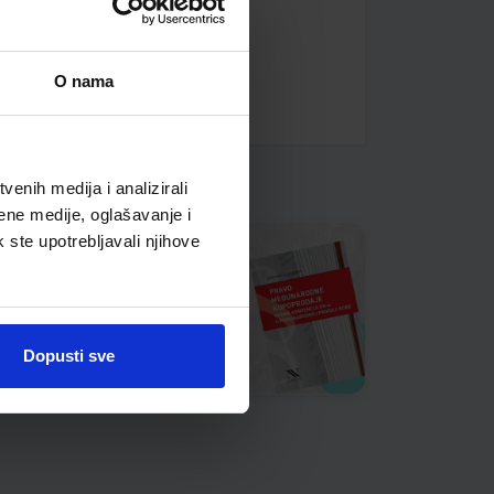
O nama
enih medija i analizirali
ene medije, oglašavanje i
k ste upotrebljavali njihove
Dopusti sve