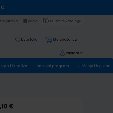
 €
sta pitanja
Vodiči
Preuzmite kataloge
Lista želja
Moja košarica
Prijavite se
Igra i kreativa
Darovni program
Čišćenje i higijena
,10 €