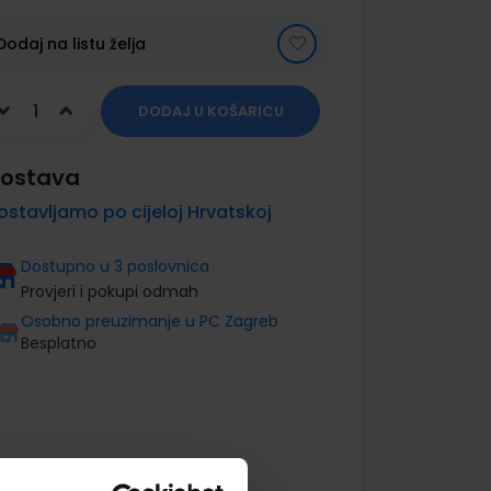
Dodaj na listu želja
DODAJ U KOŠARICU
ostava
ostavljamo po cijeloj Hrvatskoj
Dostupno u 3 poslovnica
Provjeri i pokupi odmah
Osobno preuzimanje u PC Zagreb
Besplatno