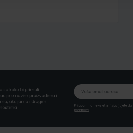
te se kako bi primali
acije o novim proizvodima i
ma, akcijama i drugim
Prijavom na newsletter izjavljujete d
nostima
podataka