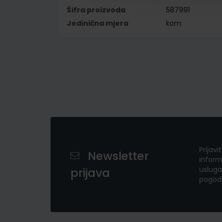
Šifra proizvoda
587991
Jedinična mjera
kom
Prijavi
Newsletter
inform
usluga
prijava
pogod