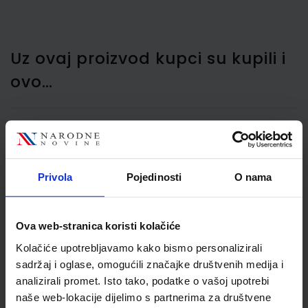
Uz ovaj proizvod kupci su kupili i
ovo…
Blok kolegij A4 80 listova
diktando, Herlitz
Privola
Pojedinosti
O nama
Ova web-stranica koristi kolačiće
Kolačiće upotrebljavamo kako bismo personalizirali
sadržaj i oglase, omogućili značajke društvenih medija i
analizirali promet. Isto tako, podatke o vašoj upotrebi
naše web-lokacije dijelimo s partnerima za društvene