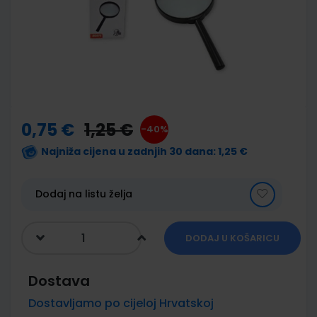
images
gallery
Skip
to
the
0,75 €
1,25 €
-40%
beginning
of
Najniža cijena u zadnjih 30 dana:
1,25 €
the
images
gallery
Dodaj na listu želja
DODAJ U KOŠARICU
Dostava
Dostavljamo po cijeloj Hrvatskoj