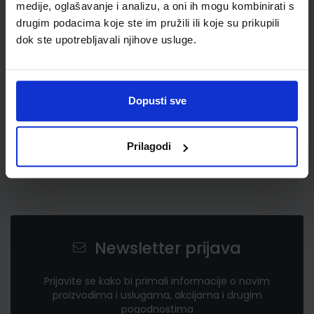
medije, oglašavanje i analizu, a oni ih mogu kombinirati s
3,43 €
drugim podacima koje ste im pružili ili koje su prikupili
dok ste upotrebljavali njihove usluge.
Dopusti sve
Prilagodi
Newsletter prijava
Prijavite se kako bi primali informacije o novim
proizvodima i uslugama, akcijama i drugim
pogodnostima