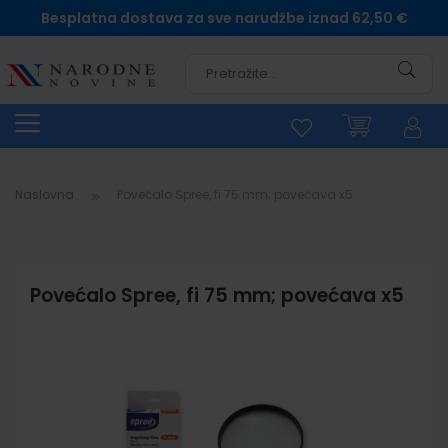
Besplatna dostava za sve narudžbe iznad 62,50 €
Pretra
Naslovna
Povećalo Spree, fi 75 mm; povećava x5
Povećalo Spree, fi 75 mm; povećava x5
Skip
to
the
end
of
the