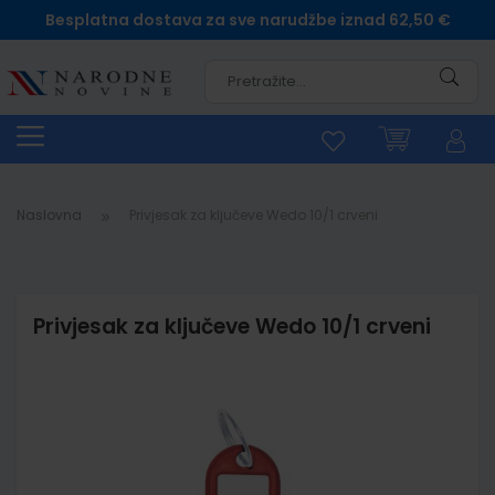
Besplatna dostava za sve narudžbe iznad 62,50 €
Pretra
Naslovna
Privjesak za ključeve Wedo 10/1 crveni
Privjesak za ključeve Wedo 10/1 crveni
Skip
to
the
end
of
the