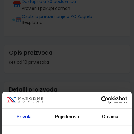
Dostupno u 20 poslovnica
Provjeri i pokupi odmah
Osobno preuzimanje u PC Zagreb
Besplatno
Opis proizvoda
set od 10 privjesaka
Detalji proizvoda
Šifra proizvoda
553861
Jedinična mjera
kom
Privola
Pojedinosti
O nama