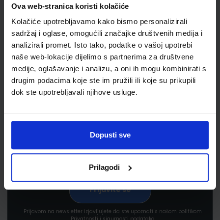
Ova web-stranica koristi kolačiće
Kolačiće upotrebljavamo kako bismo personalizirali
sadržaj i oglase, omogućili značajke društvenih medija i
analizirali promet. Isto tako, podatke o vašoj upotrebi
naše web-lokacije dijelimo s partnerima za društvene
medije, oglašavanje i analizu, a oni ih mogu kombinirati s
Newsletter prijava
drugim podacima koje ste im pružili ili koje su prikupili
dok ste upotrebljavali njihove usluge.
Prijavite se kako bi primali informacije o novim
proizvodima i uslugama, akcijama i drugim
pogodnostima
Dopusti sve
Prilagodi
Prijavom na newsletter izjavljujete da ste upoznati s našom politikom
Privatnosti i sigurnosti podataka