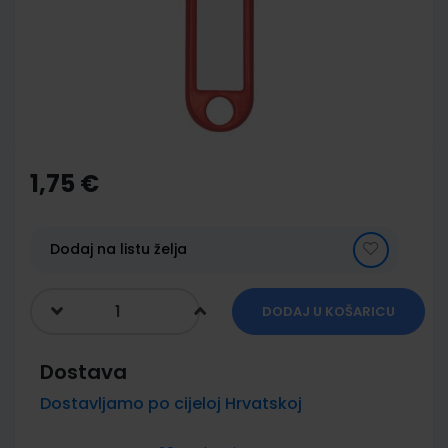
images
gallery
Skip
to
the
1,75 €
beginning
of
the
images
Dodaj na listu želja
gallery
DODAJ U KOŠARICU
Dostava
Dostavljamo po cijeloj Hrvatskoj