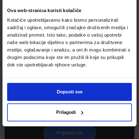
Ova web-stranica koristi kolačiće
Kolačiće upotrebljavamo kako bismo personalizirali
sadržaj i oglase, omogućili značajke društvenih medija i
analizirali promet. Isto tako, podatke o vašoj upotrebi
naše web-lokacije dijelimo s partnerima za društvene
medije, oglašavanje i analizu, a oni ih mogu kombinirati s
drugim podacima koje ste im pružili ili koje su prikupili
Newsletter prijava
dok ste upotrebljavali njihove usluge.
Prijavite se kako bi primali informacije o novim
proizvodima i uslugama, akcijama i drugim
Dopusti sve
pogodnostima
Prilagodi