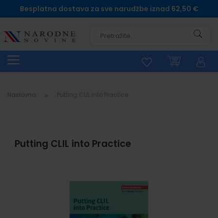
Besplatna dostava za sve narudžbe iznad 62,50 €
Pretra
Naslovna
Putting CLIL into Practice
Putting CLIL into Practice
Skip
to
the
end
of
the