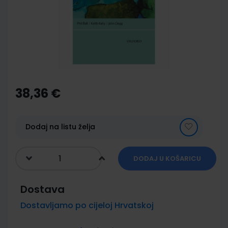
images
gallery
Skip
to
the
38,36 €
beginning
of
the
images
Dodaj na listu želja
gallery
DODAJ U KOŠARICU
Dostava
Dostavljamo po cijeloj Hrvatskoj