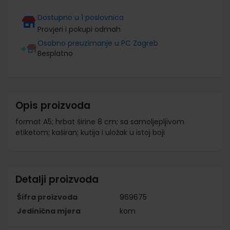
Dostupno u 1 poslovnica
Provjeri i pokupi odmah
Osobno preuzimanje u PC Zagreb
Besplatno
Opis proizvoda
format A5; hrbat širine 8 cm; sa samoljepljivom
etiketom; kaširan; kutija i uložak u istoj boji
Detalji proizvoda
Šifra proizvoda
969675
Jedinična mjera
kom