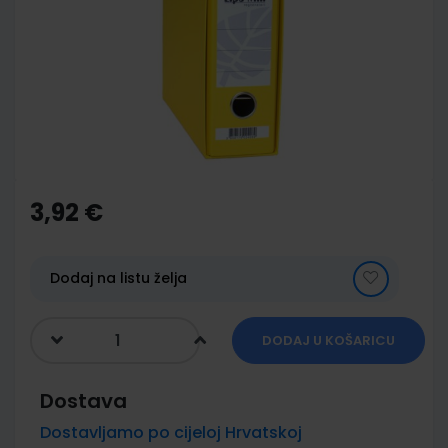
of
the
images
gallery
Skip
to
the
3,92 €
beginning
of
the
images
Dodaj na listu želja
gallery
DODAJ U KOŠARICU
Dostava
Dostavljamo po cijeloj Hrvatskoj