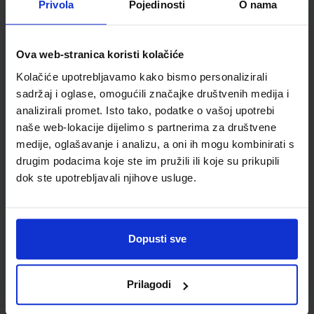
Privola
Pojedinosti
O nama
Šifra proizvoda
585359
Jedinična mjera
kom
Ova web-stranica koristi kolačiće
Kolačiće upotrebljavamo kako bismo personalizirali
sadržaj i oglase, omogućili značajke društvenih medija i
analizirali promet. Isto tako, podatke o vašoj upotrebi
naše web-lokacije dijelimo s partnerima za društvene
medije, oglašavanje i analizu, a oni ih mogu kombinirati s
drugim podacima koje ste im pružili ili koje su prikupili
dok ste upotrebljavali njihove usluge.
Newsletter prijava
Dopusti sve
Prijavite se kako bi primali informacije o novim
proizvodima i uslugama, akcijama i drugim
pogodnostima
Prilagodi