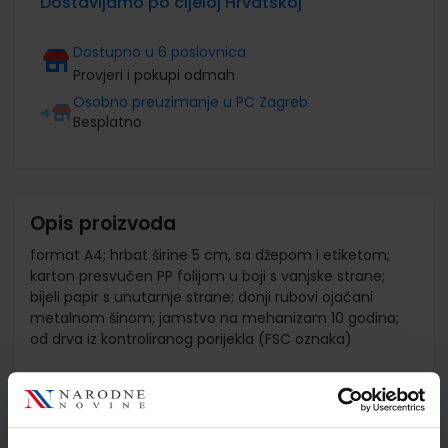
Dostavljamo po cijeloj Hrvatskoj
Dostupno u 6 poslovnica
Provjeri i pokupi odmah
Osobno preuzimanje u PC Zagreb
Besplatno
Opis proizvoda
format A4; hrbat širine 5 cm, sa džepom i etiketom;
karton presvučen PP folijom u boji s vanjske strane;
bijeli papir s unutarnje strane; donji rubovi ojačani
metalnom šinom; jamstvo na mehanizam 10 godina;
od drva iz kontroliranog porijekla (FSC oznaka)
Detalji proizvoda