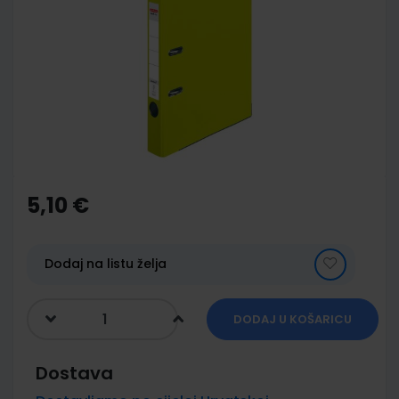
end
of
the
images
gallery
Skip
to
the
5,10 €
beginning
of
the
images
Dodaj na listu želja
gallery
DODAJ U KOŠARICU
Dostava