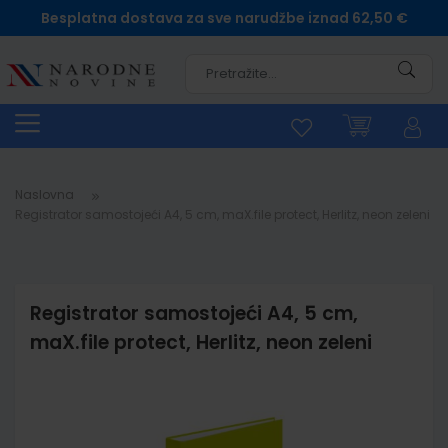
Besplatna dostava za sve narudžbe iznad 62,50 €
Pretra
Naslovna
Registrator samostojeći A4, 5 cm, maX.file protect, Herlitz, neon zeleni
Registrator samostojeći A4, 5 cm,
maX.file protect, Herlitz, neon zeleni
Skip
to
the