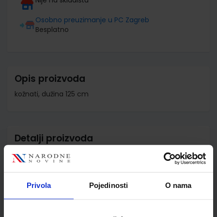
Osobno preuzimanje u PC Zagreb
Besplatno
Opis proizvoda
kožnati, dužina 125 cm
Detalji proizvoda
Šifra proizvoda
591828
Jedinična mjera
kom
Privola
Pojedinosti
O nama