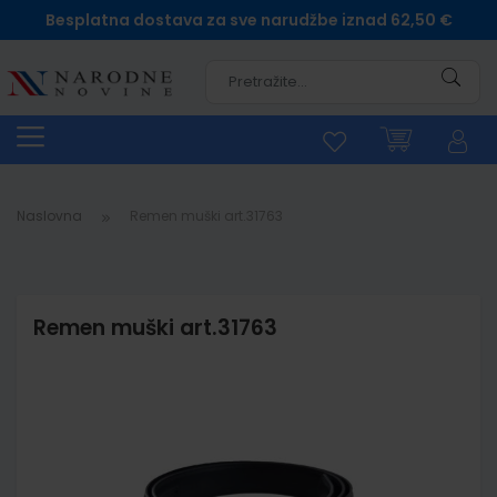
Besplatna dostava za sve narudžbe iznad 62,50 €
Pretra
Naslovna
Remen muški art.31763
Remen muški art.31763
Skip
to
the
end
of
the