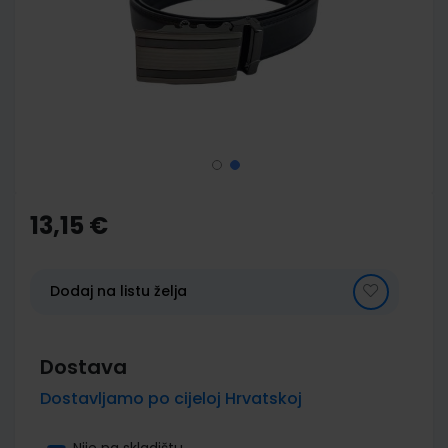
images
gallery
Skip
to
the
13,15 €
beginning
of
the
images
Dodaj na listu želja
gallery
Dostava
Dostavljamo po cijeloj Hrvatskoj
Nije na skladištu