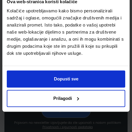
Ova web-stranica koristi kolačiće
Kolačiće upotrebljavamo kako bismo personalizirali
sadržaj i oglase, omogućili značajke društvenih medija i
analizirali promet. Isto tako, podatke o vašoj upotrebi
naše web-lokacije dijelimo s partnerima za društvene
medije, oglašavanje i analizu, a oni ih mogu kombinirati s
Newsletter prijava
drugim podacima koje ste im pružili ili koje su prikupili
dok ste upotrebljavali njihove usluge.
Prijavite se kako bi primali informacije o novim
proizvodima i uslugama, akcijama i drugim
pogodnostima
Dopusti sve
Prilagodi
Prijavom na newsletter izjavljujete da ste upoznati s našom politikom
Privatnosti i sigurnosti podataka