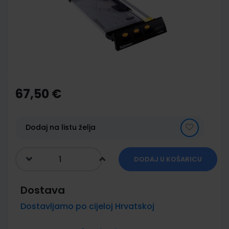
images
gallery
Skip
to
the
67,50 €
beginning
of
the
images
Dodaj na listu želja
gallery
DODAJ U KOŠARICU
Dostava
Dostavljamo po cijeloj Hrvatskoj