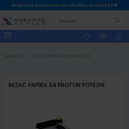
Besplatna dostava za sve narudžbe iznad 62,50 €
Pretra
Naslovna
REZAČ PAPIRA A4 PROTON POTEZNI
REZAČ PAPIRA A4 PROTON POTEZNI
Skip
to
the
end
of
the