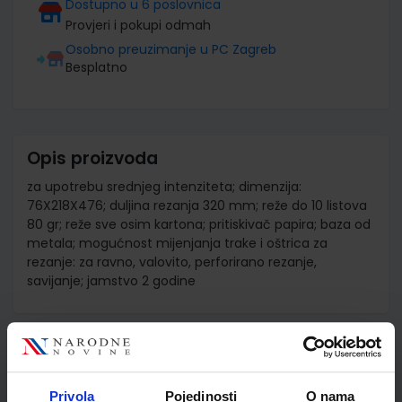
Dostupno u 6 poslovnica
Provjeri i pokupi odmah
Osobno preuzimanje u PC Zagreb
Besplatno
Opis proizvoda
za upotrebu srednjeg intenziteta; dimenzija:
76X218X476; duljina rezanja 320 mm; reže do 10 listova
80 gr; reže sve osim kartona; pritiskivač papira; baza od
metala; mogućnost mijenjanja trake i oštrica za
rezanje: za ravno, valovito, perforirano rezanje,
savijanje; jamstvo 2 godine
Detalji proizvoda
Šifra proizvoda
897929
Privola
Pojedinosti
O nama