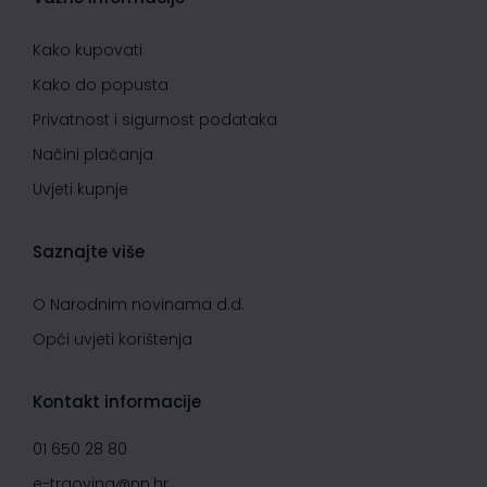
Kako kupovati
Kako do popusta
Privatnost i sigurnost podataka
Načini plaćanja
Uvjeti kupnje
Saznajte više
O Narodnim novinama d.d.
Opći uvjeti korištenja
Kontakt informacije
01 650 28 80
e-trgovina@nn.hr