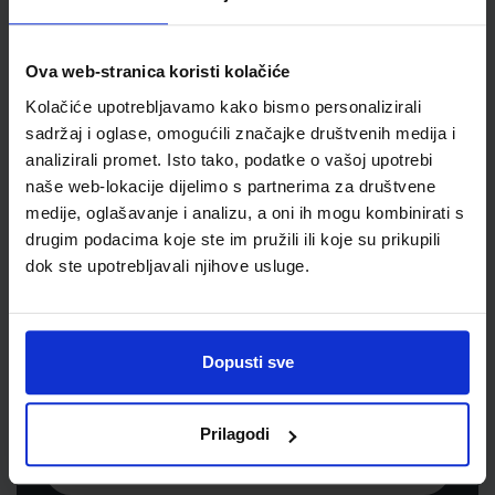
Jedinična mjera
kom
Ova web-stranica koristi kolačiće
Kolačiće upotrebljavamo kako bismo personalizirali
sadržaj i oglase, omogućili značajke društvenih medija i
analizirali promet. Isto tako, podatke o vašoj upotrebi
naše web-lokacije dijelimo s partnerima za društvene
medije, oglašavanje i analizu, a oni ih mogu kombinirati s
drugim podacima koje ste im pružili ili koje su prikupili
dok ste upotrebljavali njihove usluge.
Newsletter prijava
Prijavite se kako bi primali informacije o novim
Dopusti sve
proizvodima i uslugama, akcijama i drugim
pogodnostima
Prilagodi