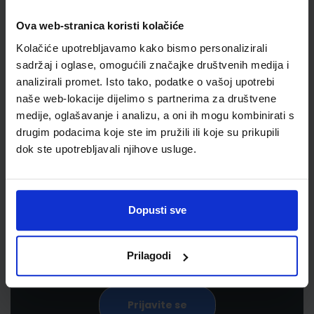
Ova web-stranica koristi kolačiće
Kolačiće upotrebljavamo kako bismo personalizirali
sadržaj i oglase, omogućili značajke društvenih medija i
analizirali promet. Isto tako, podatke o vašoj upotrebi
naše web-lokacije dijelimo s partnerima za društvene
medije, oglašavanje i analizu, a oni ih mogu kombinirati s
drugim podacima koje ste im pružili ili koje su prikupili
Newsletter prijava
dok ste upotrebljavali njihove usluge.
Prijavite se kako bi primali informacije o novim
proizvodima i uslugama, akcijama i drugim
Dopusti sve
pogodnostima
Prilagodi