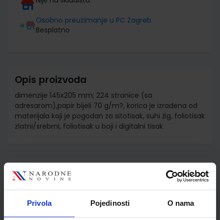
Osobno preuzimanje u PC Zagreb
Besplatno
Opis proizvoda
dimenzije 145x205 mm; 224 stranice (sa
adresarom),papir bijeli 70 g/m?, korica je izrađena od
materijala koji je pogodan za sitotisak, suhi žig, foliotisak
zlatni/srebrni, foliotisak u boji i digitalni tisak
Detalji proizvoda
Šifra proizvoda
598280
Jedinična mjera
kom
Privola
Pojedinosti
O nama