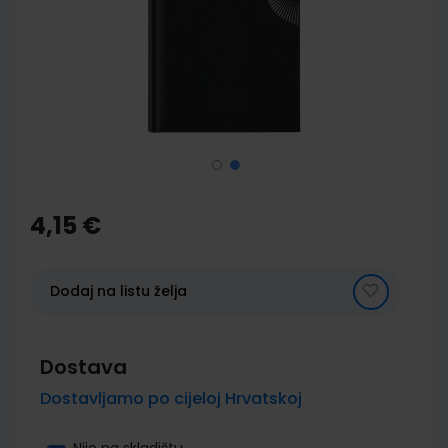
images
gallery
Skip
to
the
4,15 €
beginning
of
the
images
Dodaj na listu želja
gallery
Dostava
Dostavljamo po cijeloj Hrvatskoj
Nije na skladištu