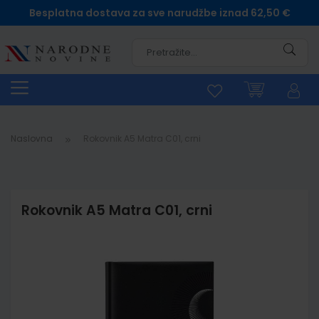
Besplatna dostava za sve narudžbe iznad 62,50 €
Pretra
Naslovna
Rokovnik A5 Matra C01, crni
Rokovnik A5 Matra C01, crni
Skip
to
the
end
of
the