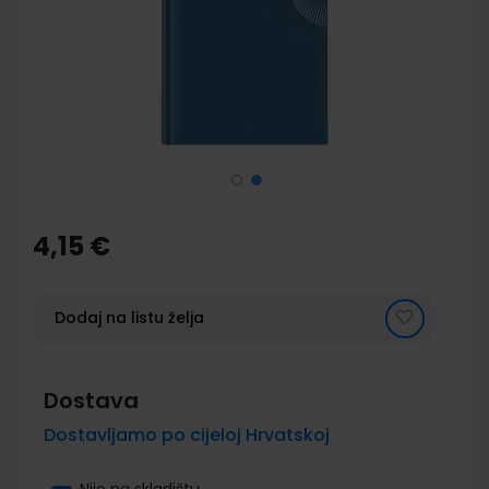
images
gallery
Skip
to
the
4,15 €
beginning
of
the
images
Dodaj na listu želja
gallery
Dostava
Dostavljamo po cijeloj Hrvatskoj
Nije na skladištu