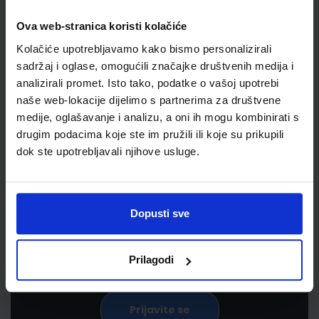
Ova web-stranica koristi kolačiće
Kolačiće upotrebljavamo kako bismo personalizirali
sadržaj i oglase, omogućili značajke društvenih medija i
analizirali promet. Isto tako, podatke o vašoj upotrebi
naše web-lokacije dijelimo s partnerima za društvene
medije, oglašavanje i analizu, a oni ih mogu kombinirati s
drugim podacima koje ste im pružili ili koje su prikupili
Newsletter prijava
dok ste upotrebljavali njihove usluge.
Prijavite se kako bi primali informacije o novim
proizvodima i uslugama, akcijama i drugim
Dopusti sve
pogodnostima
Prilagodi