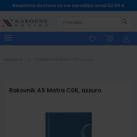
Besplatna dostava za sve narudžbe iznad 62,50 €
Pretra
Naslovna
Rokovnik A5 Matra C06, azzuro
Rokovnik A5 Matra C06, azzuro
Skip
to
the
end
of
the