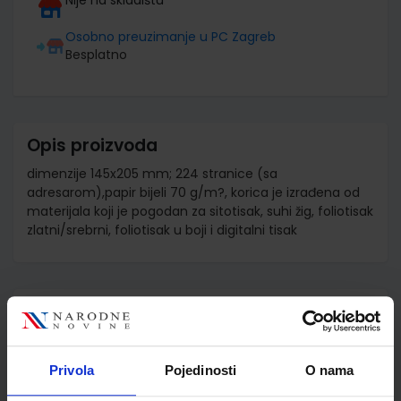
Osobno preuzimanje u PC Zagreb
Besplatno
Opis proizvoda
dimenzije 145x205 mm; 224 stranice (sa
adresarom),papir bijeli 70 g/m?, korica je izrađena od
materijala koji je pogodan za sitotisak, suhi žig, foliotisak
zlatni/srebrni, foliotisak u boji i digitalni tisak
Detalji proizvoda
Šifra proizvoda
598281
Jedinična mjera
kom
Privola
Pojedinosti
O nama