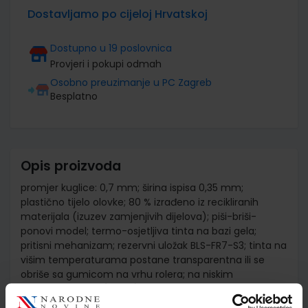
Dostavljamo po cijeloj Hrvatskoj
Dostupno u 19 poslovnica
Provjeri i pokupi odmah
Osobno preuzimanje u PC Zagreb
Besplatno
Opis proizvoda
promjer kuglice: 0,7 mm; širina ispisa 0,35 mm;
plastično tijelo olovke; 80 % izrađeno iz recikliranih
materijala (izuzev zamjenjivih dijelova); piši-briši-
ponovi model; termo-osjetljiva tinta na bazi gela;
pritisni mehanizam; rezervni uložak BLS-FR7-S3; tinta na
višim temperaturama postane transparentna ili se
obriše sa gumicom na vrhu rolera; na niskim
temperaturama (-10°C) tinta se ponovno pojavljuje