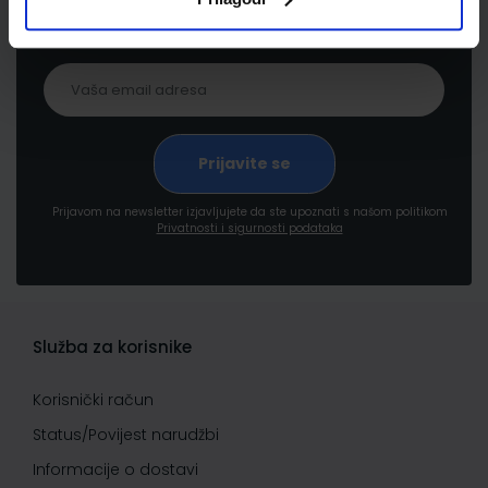
proizvodima i uslugama, akcijama i drugim
pogodnostima
Prijavom na newsletter izjavljujete da ste upoznati s našom politikom
Privatnosti i sigurnosti podataka
Služba za korisnike
Korisnički račun
Status/Povijest narudžbi
Informacije o dostavi