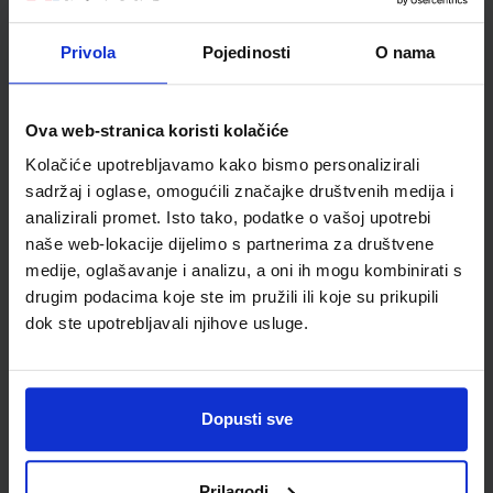
Privola
Pojedinosti
O nama
Detalji proizvoda
Šifra proizvoda
595029
Ova web-stranica koristi kolačiće
Jedinična mjera
kom
Kolačiće upotrebljavamo kako bismo personalizirali
sadržaj i oglase, omogućili značajke društvenih medija i
analizirali promet. Isto tako, podatke o vašoj upotrebi
naše web-lokacije dijelimo s partnerima za društvene
medije, oglašavanje i analizu, a oni ih mogu kombinirati s
drugim podacima koje ste im pružili ili koje su prikupili
dok ste upotrebljavali njihove usluge.
Newsletter prijava
Dopusti sve
Prijavite se kako bi primali informacije o novim
Prilagodi