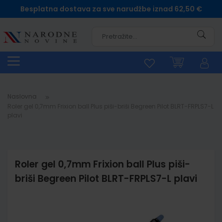
Besplatna dostava za sve narudžbe iznad 62,50 €
Pretra
Naslovna
Roler gel 0,7mm Frixion ball Plus piši-briši Begreen Pilot BLRT-FRPLS7-L
plavi
Roler gel 0,7mm Frixion ball Plus piši-
briši Begreen Pilot BLRT-FRPLS7-L plavi
Skip