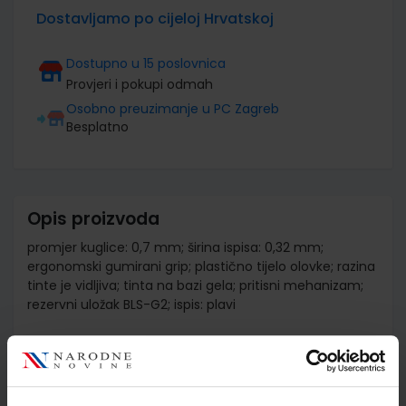
Dostavljamo po cijeloj Hrvatskoj
Dostupno u 15 poslovnica
Provjeri i pokupi odmah
Osobno preuzimanje u PC Zagreb
Besplatno
Opis proizvoda
promjer kuglice: 0,7 mm; širina ispisa: 0,32 mm;
ergonomski gumirani grip; plastično tijelo olovke; razina
tinte je vidljiva; tinta na bazi gela; pritisni mehanizam;
rezervni uložak BLS-G2; ispis: plavi
Detalji proizvoda