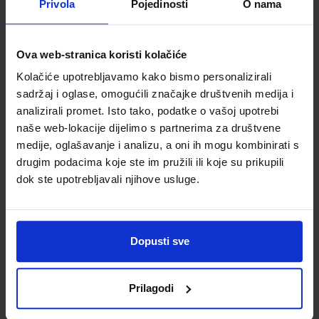
Privola
Pojedinosti
O nama
Šifra proizvoda
595035
Jedinična mjera
kom
Ova web-stranica koristi kolačiće
Kolačiće upotrebljavamo kako bismo personalizirali
sadržaj i oglase, omogućili značajke društvenih medija i
analizirali promet. Isto tako, podatke o vašoj upotrebi
naše web-lokacije dijelimo s partnerima za društvene
medije, oglašavanje i analizu, a oni ih mogu kombinirati s
drugim podacima koje ste im pružili ili koje su prikupili
dok ste upotrebljavali njihove usluge.
Newsletter prijava
Dopusti sve
Prijavite se kako bi primali informacije o novim
proizvodima i uslugama, akcijama i drugim
pogodnostima
Prilagodi