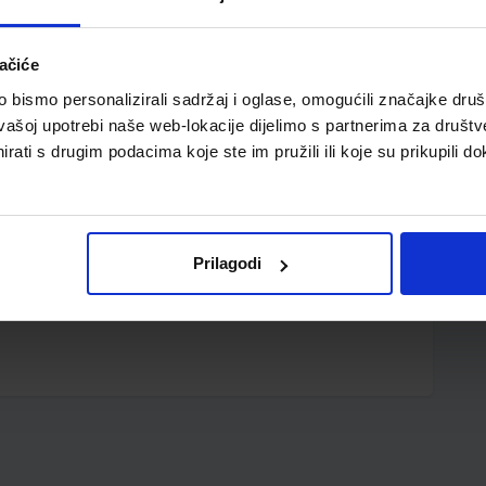
ačiće
bismo personalizirali sadržaj i oglase, omogućili značajke društv
vašoj upotrebi naše web-lokacije dijelimo s partnerima za društv
rati s drugim podacima koje ste im pružili ili koje su prikupili do
m; plastično tijelo olovke; ergonomski gumirani grip;
Prilagodi