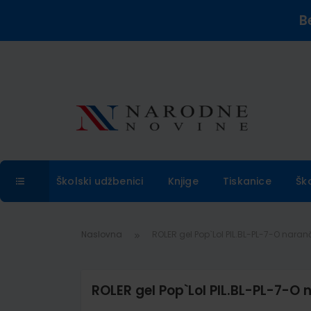
B
Školski udžbenici
Knjige
Tiskanice
Šk
Naslovna
ROLER gel Pop`Lol PIL.BL-PL-7-O naran
ROLER gel Pop`Lol PIL.BL-PL-7-O 