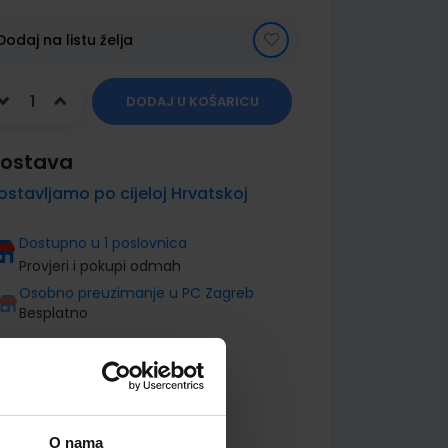
Dodaj na listu želja
DODAJ U KOŠARICU
ostava
ostavljamo po cijeloj Hrvatskoj
Dostupno u 1 poslovnica
Provjeri i pokupi odmah
Osobno preuzimanje u PC Zagreb
Besplatno
O nama