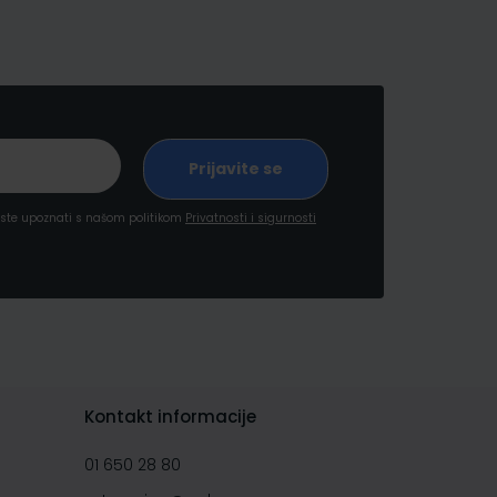
a ste upoznati s našom politikom
Privatnosti i sigurnosti
Kontakt informacije
01 650 28 80