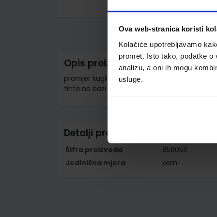
Skip
to
the
Ova web-stranica koristi kol
beginning
of
Kolačiće upotrebljavamo kako 
the
promet. Isto tako, podatke o 
images
Opis proizvoda
gallery
analizu, a oni ih mogu kombini
promjer kuglice: 0,7 mm; širina ispisa: 0,39 m
usluge.
tinta na bazi gela;boja ispisa narančasta
Detalji proizvoda
Šifra proizvoda
856053
Jedinična mjera
kom