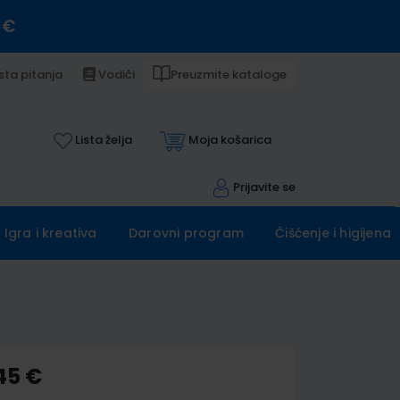
 €
sta pitanja
Vodiči
Preuzmite kataloge
Lista želja
Moja košarica
Prijavite se
Igra i kreativa
Darovni program
Čišćenje i higijena
45 €