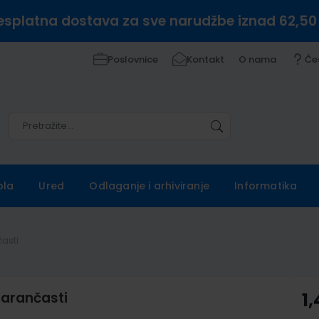
esplatna dostava za sve narudžbe iznad 62,50
Poslovnice
Kontakt
O nama
Če
Pretražite
Pretražite
ola
Ured
Odlaganje i arhiviranje
Informatika
časti
narančasti
1,