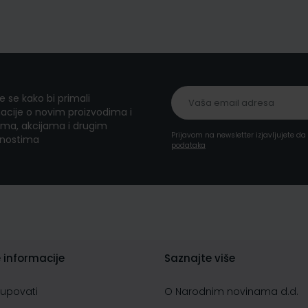
te se kako bi primali
acije o novim proizvodima i
ma, akcijama i drugim
Prijavom na newsletter izjavljujete d
nostima
podataka
 informacije
Saznajte više
kupovati
O Narodnim novinama d.d.