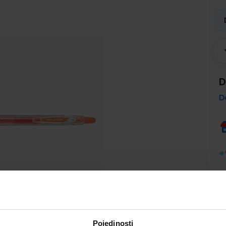
D
D
Pojedinosti