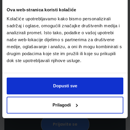
Ova web-stranica koristi kolačiće
Kolačiće upotrebljavamo kako bismo personalizirali
sadržaj i oglase, omogućili značajke društvenih medija i
analizirali promet. Isto tako, podatke o vašoj upotrebi
naše web-lokacije dijelimo s partnerima za društvene
medije, oglašavanje i analizu, a oni ih mogu kombinirati s
drugim podacima koje ste im pružili ili koje su prikupili
Newsletter prijava
dok ste upotrebljavali njihove usluge.
Prijavite se kako bi primali informacije o novim
proizvodima i uslugama, akcijama i drugim
Dopusti sve
pogodnostima
Prilagodi