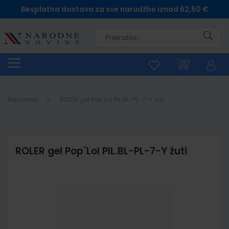
Besplatna dostava za sve narudžbe iznad 62,50 €
Pretra
Naslovna
ROLER gel Pop`Lol PIL.BL-PL-7-Y žuti
ROLER gel Pop`Lol PIL.BL-PL-7-Y žuti
Skip
to
the
end
of
the