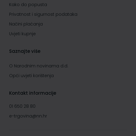
Kako do popusta
Privatnost i sigurnost podataka
Načini plaćanja
Uvjeti kupnje
Saznajte više
O Narodnim novinama d.d.
Opći uvjeti korištenja
Kontakt informacije
01 650 28 80
e-trgovina@nn.hr