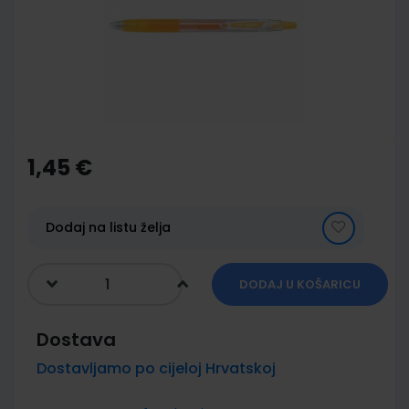
images
gallery
Skip
to
the
1,45 €
beginning
of
the
images
Dodaj na listu želja
gallery
DODAJ U KOŠARICU
Dostava
Dostavljamo po cijeloj Hrvatskoj