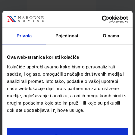
1,28 €
Privola
Pojedinosti
O nama
Ova web-stranica koristi kolačiće
Kolačiće upotrebljavamo kako bismo personalizirali
Kupci najčešće biraju..
sadržaj i oglase, omogućili značajke društvenih medija i
analizirali promet. Isto tako, podatke o vašoj upotrebi
naše web-lokacije dijelimo s partnerima za društvene
medije, oglašavanje i analizu, a oni ih mogu kombinirati s
drugim podacima koje ste im pružili ili koje su prikupili
Roler gel Uchida 0,7 mm
dok ste upotrebljavali njihove usluge.
gliter crna 700GG01