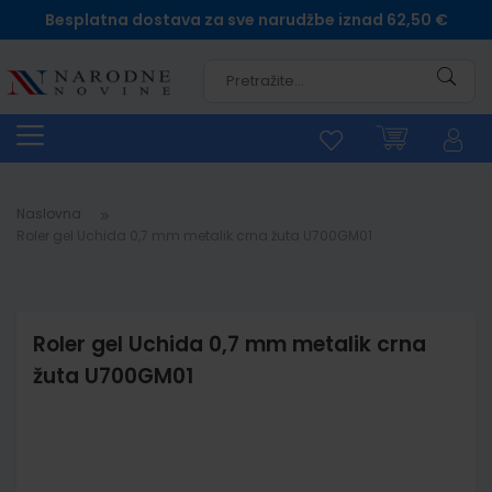
Besplatna dostava za sve narudžbe iznad 62,50 €
Pretra
Naslovna
Roler gel Uchida 0,7 mm metalik crna žuta U700GM01
Roler gel Uchida 0,7 mm metalik crna
žuta U700GM01
Skip
to
the