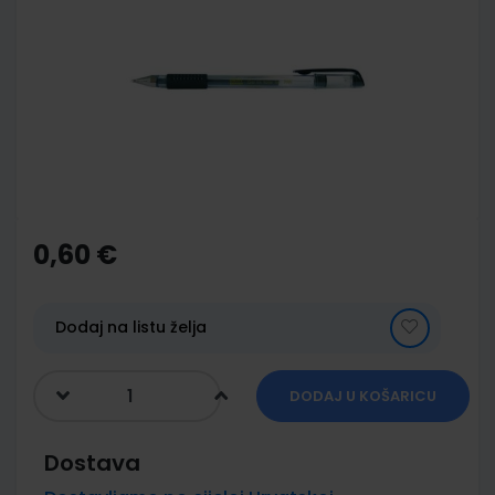
end
of
the
images
gallery
Skip
to
the
0,60 €
beginning
of
the
images
Dodaj na listu želja
gallery
DODAJ U KOŠARICU
Dostava