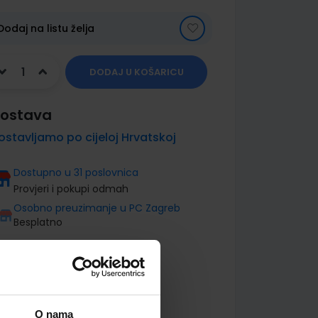
Dodaj na listu želja
DODAJ U KOŠARICU
ostava
ostavljamo po cijeloj Hrvatskoj
Dostupno u 31 poslovnica
Provjeri i pokupi odmah
Osobno preuzimanje u PC Zagreb
Besplatno
O nama