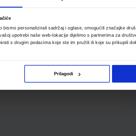
ačiće
bismo personalizirali sadržaj i oglase, omogućili značajke društv
vašoj upotrebi naše web-lokacije dijelimo s partnerima za društv
rati s drugim podacima koje ste im pružili ili koje su prikupili do
astično tijelo; metalni vrh; tinta na bazi gela; vidljiva
zmjenjivi uložak BLS-GC4
Prilagodi