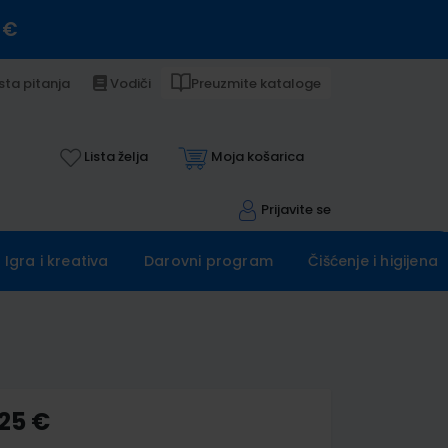
 €
sta pitanja
Vodiči
Preuzmite kataloge
Lista želja
Moja košarica
Prijavite se
Igra i kreativa
Darovni program
Čišćenje i higijena
,25 €