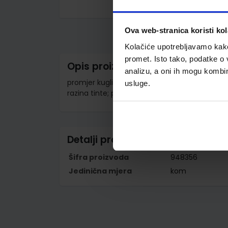
Skip
to
the
Ova web-stranica koristi kol
beginning
of
Kolačiće upotrebljavamo kako 
the
promet. Isto tako, podatke o 
images
Opis proizvoda
gallery
analizu, a oni ih mogu kombini
promjer kuglice 0,4 mm; širina ispisa 0,2 mm; pl
usluge.
razina tinte; prikladan za tehničko crtanje; i
Detalji proizvoda
Šifra proizvoda
948356
Jedinična mjera
kom