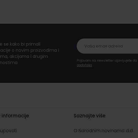
te se kako bi primali
acije o novim proizvodima i
ma, akcijama i drugim
Prijavom na newsletter izjavljujete d
nostima
podataka
 informacije
Saznajte više
kupovati
O Narodnim novinama d.d.