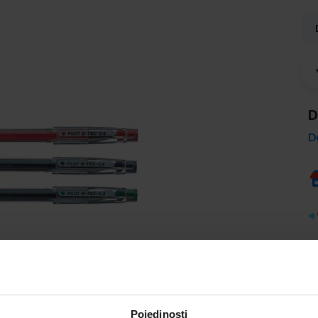
D
D
Pojedinosti