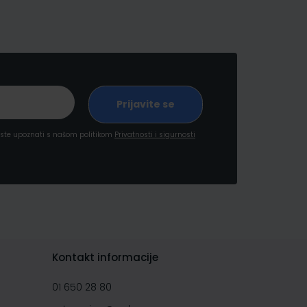
a ste upoznati s našom politikom
Privatnosti i sigurnosti
Kontakt informacije
01 650 28 80