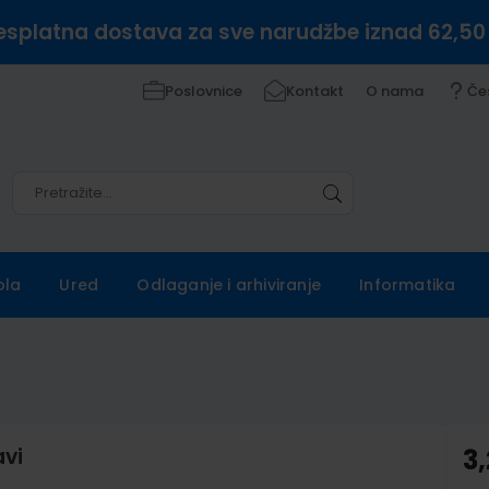
esplatna dostava za sve narudžbe iznad 62,50
Poslovnice
Kontakt
O nama
Če
Pretražite
Pretražite
ola
Ured
Odlaganje i arhiviranje
Informatika
avi
3