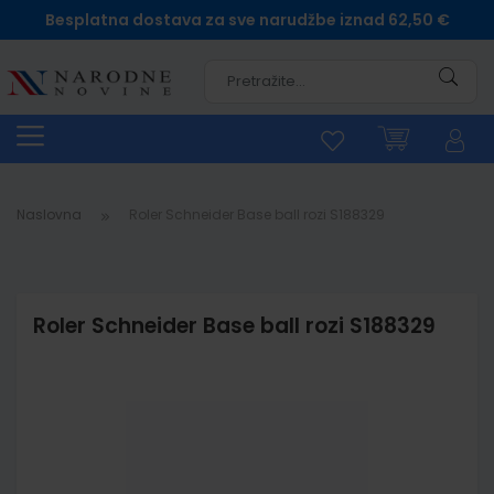
Besplatna dostava za sve narudžbe iznad 62,50 €
Pretra
Naslovna
Roler Schneider Base ball rozi S188329
Roler Schneider Base ball rozi S188329
Skip
to
the
end
of
the