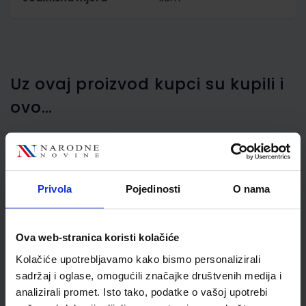
Uz ovaj proizvod kupci su kupili i
ovo…
Tinta za nalivpero u
Privola
Pojedinosti
O nama
patroni Schneider 852 za
roler breeze base ball ID
duo 5/1 plave S185203
Ova web-stranica koristi kolačiće
Kolačiće upotrebljavamo kako bismo personalizirali
sadržaj i oglase, omogućili značajke društvenih medija i
analizirali promet. Isto tako, podatke o vašoj upotrebi