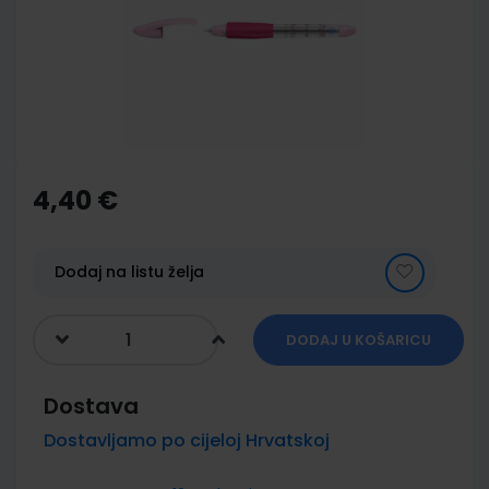
images
gallery
Skip
to
the
4,40 €
beginning
of
the
images
Dodaj na listu želja
gallery
DODAJ U KOŠARICU
Dostava
Dostavljamo po cijeloj Hrvatskoj