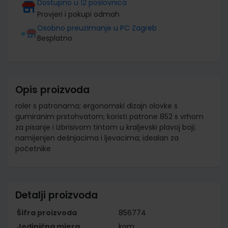
Dostupno u 12 poslovnica
Provjeri i pokupi odmah
Osobno preuzimanje u PC Zagreb
Besplatno
Opis proizvoda
roler s patronama; ergonomski dizajn olovke s
gumiranim prstohvatom; koristi patrone 852 s vrhom
za pisanje i izbrisivom tintom u kraljevski plavoj boji;
namijenjen dešnjacima i ljevacima; idealan za
početnike
Detalji proizvoda
Šifra proizvoda
856774
Jedinična mjera
kom