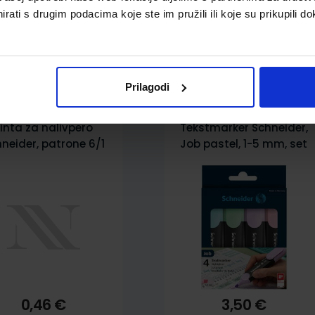
rati s drugim podacima koje ste im pružili ili koje su prikupili do
pili i ovo…
Prilagodi
inta za nalivpero
Tekstmarker Schneider,
neider, patrone 6/1
Job pastel, 1-5 mm, set
S6603, plava
od 4 boje
0,46 €
3,50 €