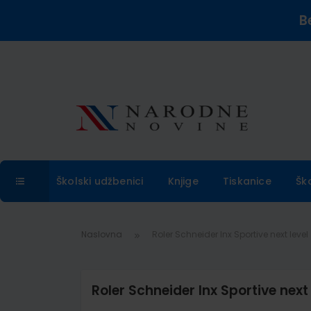
B
Školski udžbenici
Knjige
Tiskanice
Šk
Naslovna
Roler Schneider Inx Sportive next level
Roler Schneider Inx Sportive next 