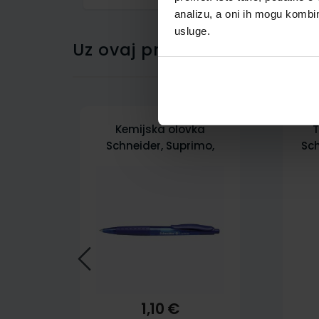
analizu, a oni ih mogu kombini
usluge.
Uz ovaj proizvod kupci su ku
Kemijska olovka
T
Schneider, Suprimo,
Sch
plava
1,10 €