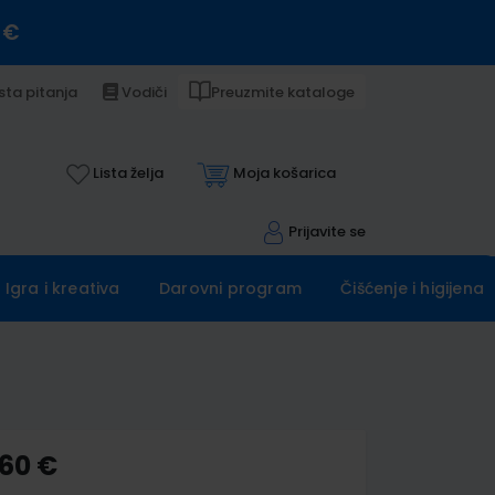
 €
sta pitanja
Vodiči
Preuzmite kataloge
Lista želja
Moja košarica
Prijavite se
Igra i kreativa
Darovni program
Čišćenje i higijena
,60 €