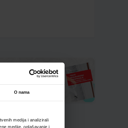
O nama
enih medija i analizirali
ene medije, oglašavanje i