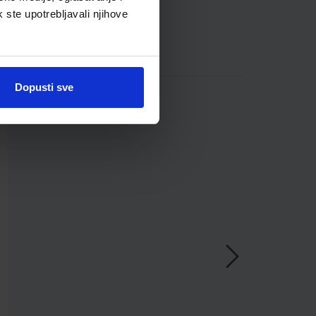
k ste upotrebljavali njihove
Dopusti sve