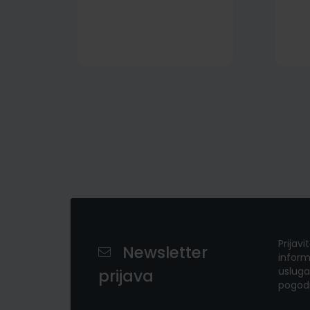
Prijavi
Newsletter
inform
usluga
prijava
pogod