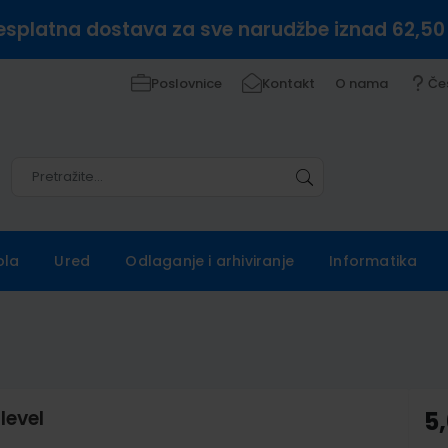
esplatna dostava za sve narudžbe iznad 62,50
Poslovnice
Kontakt
O nama
Če
Pretražite
Pretražite
ola
Ured
Odlaganje i arhiviranje
Informatika
level
5