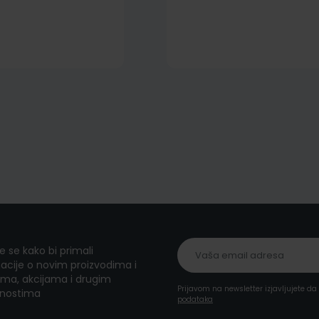
te se kako bi primali
acije o novim proizvodima i
ma, akcijama i drugim
Prijavom na newsletter izjavljujete d
nostima
podataka