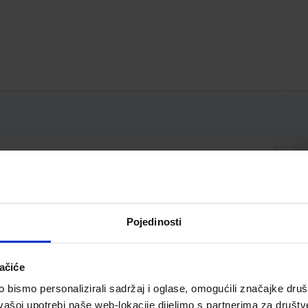
s gumiranim prstohvatom; metalna klipsa; koristi
acima i ljevacima
Pojedinosti
ačiće
bismo personalizirali sadržaj i oglase, omogućili značajke društv
vašoj upotrebi naše web-lokacije dijelimo s partnerima za društv