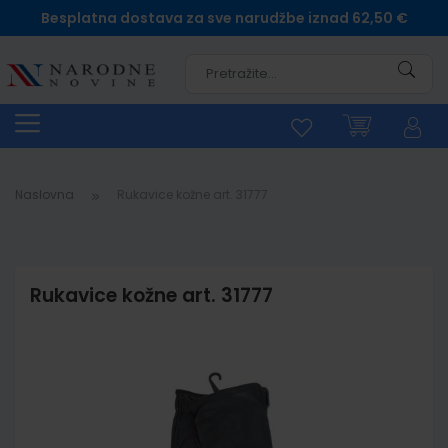
Besplatna dostava za sve narudžbe iznad 62,50 €
Pretra
Naslovna
Rukavice kožne art. 31777
Rukavice kožne art. 31777
Skip
to
the
end
of
the