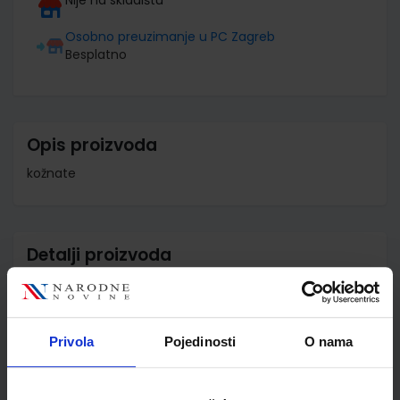
Osobno preuzimanje u PC Zagreb
Besplatno
Opis proizvoda
kožnate
Detalji proizvoda
Šifra proizvoda
591842
Jedinična mjera
kom
Privola
Pojedinosti
O nama